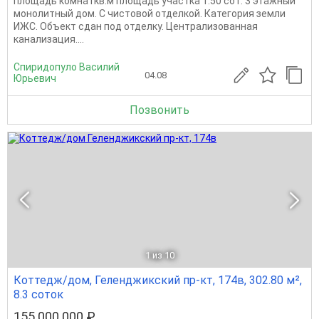
площадь комнаткв.м площадь участка 1.50 сот. 3 этажный
монолитный дом. С чистовой отделкой. Категория земли
ИЖС. Объект сдан под отделку. Централизованная
канализация....
Спиридопуло Василий
04.08
Юрьевич
Позвонить
1
из 10
Коттедж/дом, Геленджикский пр-кт, 174в, 302.80 м²,
8.3 соток
155 000 000 ₽