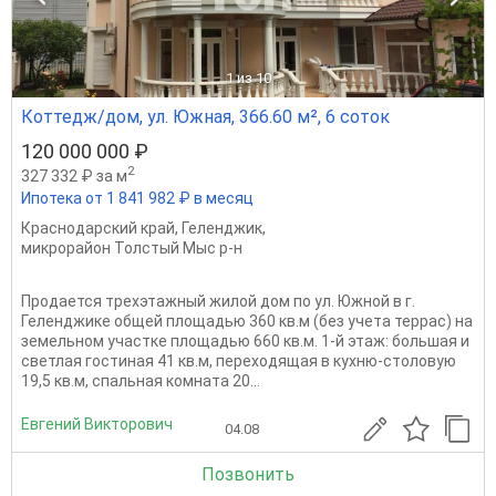
1
из 10
Коттедж/дом, ул. Южная, 366.60 м², 6 соток
120 000 000 ₽
2
327 332 ₽ за м
Ипотека от 1 841 982 ₽ в месяц
Краснодарский край
,
Геленджик
,
микрорайон Толстый Мыс р-н
Продается трехэтажный жилой дом по ул. Южной в г.
Геленджике общей площадью 360 кв.м (без учета террас) на
земельном участке площадью 660 кв.м. 1-й этаж: большая и
светлая гостиная 41 кв.м, переходящая в кухню-столовую
19,5 кв.м, спальная комната 20...
Евгений Викторович
04.08
Позвонить