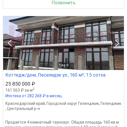
Позвонить
1
из 9
Коттедж/дом, Леселидзе ул., 160 м², 1.5 сотка
25 850 000 ₽
2
161 563 ₽ за м
Ипотека от 282 268 ₽ в месяц
Краснодарский край
,
Городской округ Геленджик
,
Геленджик
,
Центральный р-н
Продаётся 4 комнатный таунхаус. Общая площадь 160 кв.м