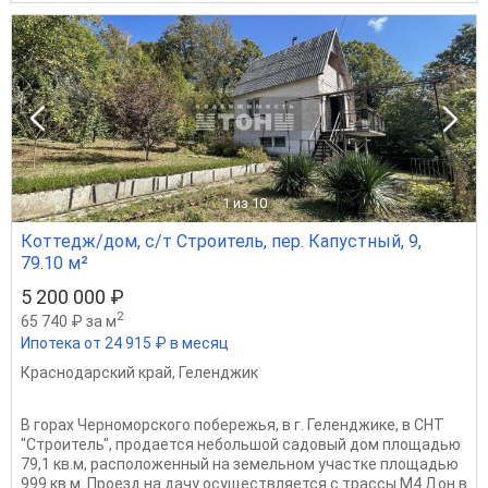
1
из 10
Коттедж/дом, с/т Строитель, пер. Капустный, 9,
79.10 м²
5 200 000 ₽
2
65 740 ₽ за м
Ипотека от 24 915 ₽ в месяц
Краснодарский край
,
Геленджик
В горах Черноморского побережья, в г. Геленджике, в СНТ
"Строитель", продается небольшой садовый дом площадью
79,1 кв.м, расположенный на земельном участке площадью
999 кв.м. Проезд на дачу осуществляется с трассы М4 Дон в