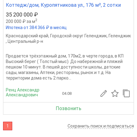
Коттедж/дом, Куропятникова ул., 176 м², 2 сотки
35 200 000 ₽
2
200 000 ₽ за м
Ипотека от 384 366 ₽ в месяц
Краснодарский край
,
Городской округ Геленджик
,
Геленджик
,
Центральный р-н
Продается трёхэтажный дом, 170м2, в черте города, в КП
Высокий берег ( Толстый мыс). До набережной и пляжей
пешком 10 минут. В пешей доступности школы, детские
сады, магазины, Аптеки, рестораны, рынок и т.д. На
территории дома есть 2 парко...
Ренц Александр
04.08
Александрович
Позвонить
1
Сохранить поиск и подписаться