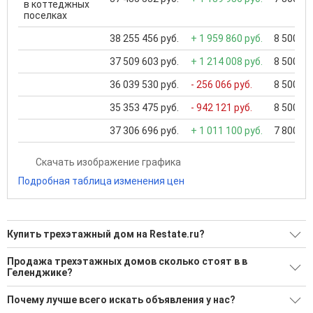
в коттеджных
поселках
38 255 456 руб.
+ 1 959 860 руб.
8 500 00
37 509 603 руб.
+ 1 214 008 руб.
8 500 00
36 039 530 руб.
- 256 066 руб.
8 500 00
35 353 475 руб.
- 942 121 руб.
8 500 00
37 306 696 руб.
+ 1 011 100 руб.
7 800 00
Скачать изображение графика
Подробная таблица изменения цен
Купить трехэтажный дом на Restate.ru?
Ищите, как Купить трехэтажный дом?
Продажа трехэтажных домов сколько стоят в в
Геленджике?
15 актуальных и проверенных объявлений
Минимальная цена: 25 850 000 Р. Максимальная цена: 39
Воспользуйтесь нашим поиском по новостройкам, для
Почему лучше всего искать объявления у нас?
500 000 Р; Средняя: 31 390 000 Р
подбора подходящего вам варианта