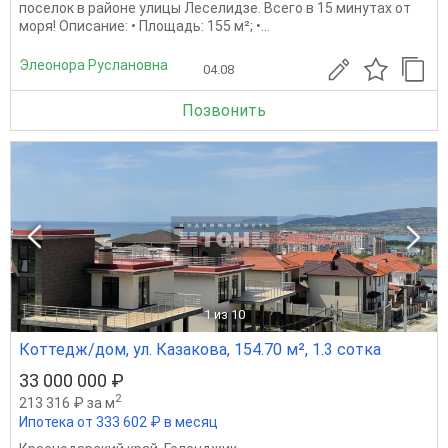
поселок в районе улицы Леселидзе. Всего в 15 минутах от
моря! Описание: • Площадь: 155 м²; •...
Элеонора Руслановна
04.08
Позвонить
1
из 10
Коттедж/дом, ул. Казакова, 154.70 м², 1.3 сотка
33 000 000 ₽
2
213 316 ₽ за м
Ипотека от 333 602 ₽ в месяц