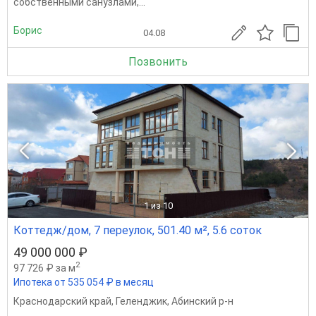
собственными санузлами,...
Борис
04.08
Позвонить
1
из 10
Коттедж/дом, 7 переулок, 501.40 м², 5.6 соток
49 000 000 ₽
2
97 726 ₽ за м
Ипотека от 535 054 ₽ в месяц
Краснодарский край
,
Геленджик
,
Абинский р-н