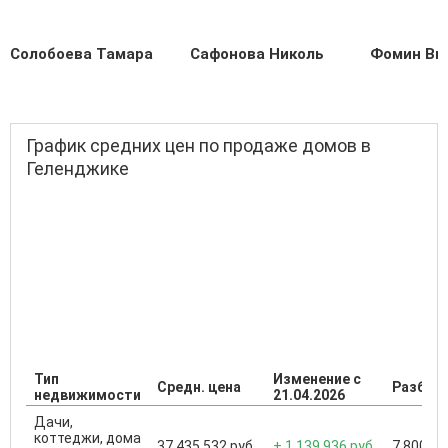
Солобоева Тамара
Сафонова Николь
Фомин Ви
График средних цен по продаже домов в
Геленджике
Тип
Изменение с
Средн. цена
Разброс
недвижимости
21.04.2026
Дачи,
коттеджи, дома
37 435 532 руб.
+ 1 139 936 руб.
7 800 00