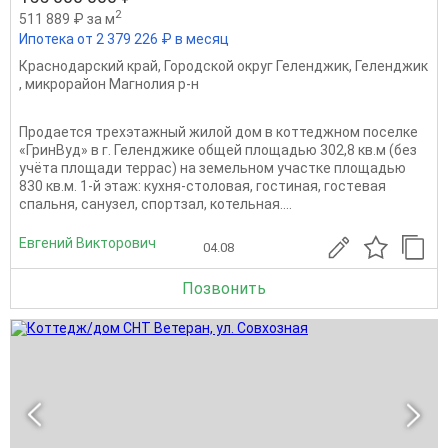
2
511 889 ₽ за м
Ипотека от 2 379 226 ₽ в месяц
Краснодарский край
,
Городской округ Геленджик
,
Геленджик
,
микрорайон Магнолия р-н
Продается трехэтажный жилой дом в коттеджном поселке
«ГринВуд» в г. Геленджике общей площадью 302,8 кв.м (без
учёта площади террас) на земельном участке площадью
830 кв.м. 1-й этаж: куxня-стoлoвая, гocтиная, гocтeвaя
спальня, сaнузeл, спopтзaл, котельная....
Евгений Викторович
04.08
Позвонить