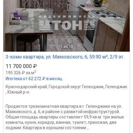
1
из 10
3-комн квартира, ул. Маяковского, 6, 59.90 м², 2/9 эт.
11 700 000 ₽
2
195 326 ₽ за м
Ипотека от 62 272 ₽ в месяц
Краснодарский край
,
Городской округ Геленджик
,
Геленджик
,
Южный р-н
Продается трехкомнатная квартира в г. Геленджике на ул.
Маяковского, д. 6, в районе с развитой инфраструктурой.
Общая площадь квартиры составляет 59,9 кв.м: три жилые
комнаты, кухня, коридор, ванная, туалет, прихожая, две
лоджии. Квартира в хорошем состоянии....