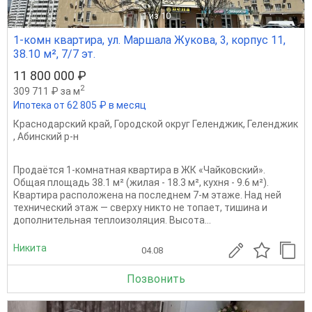
1
из 10
1-комн квартира, ул. Маршала Жукова, 3, корпус 11,
38.10 м², 7/7 эт.
11 800 000 ₽
2
309 711 ₽ за м
Ипотека от 62 805 ₽ в месяц
Краснодарский край
,
Городской округ Геленджик
,
Геленджик
,
Абинский р-н
Продаётся 1-комнатная квартира в ЖК «Чайковский».
Общая площадь 38.1 м² (жилая - 18.3 м², кухня - 9.6 м²).
Квартира расположена на последнем 7-м этаже. Над ней
технический этаж — сверху никто не топает, тишина и
дополнительная теплоизоляция. Высота...
Никита
04.08
Позвонить