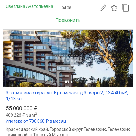
Светлана Анатольевна
04.08
Позвонить
1
из 10
3-комн квартира, ул. Крымская, д.3, корп.2, 134.40 м²,
1/13 эт.
55 000 000 ₽
2
409 226 ₽ за м
Ипотека от 738 868 ₽ в месяц
Краснодарский край
,
Городской округ Геленджик
,
Геленджик
,
микрорайон Толстый Мыс р-н