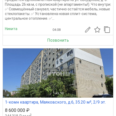
Площадь 26 кв.м, с пропиской (не апартаменты!). Что внутри:
✅ Совмещённый санузел; частично остаётся мебель; новые
стеклопакеты. ✅ Установлена новая сплит-система,
центральное отопление. ✅...
Никита
04.08
Позвонить
1
из 10
1-комн квартира, Маяковского, д.6, 35.20 м², 2/9 эт.
8 600 000 ₽
2