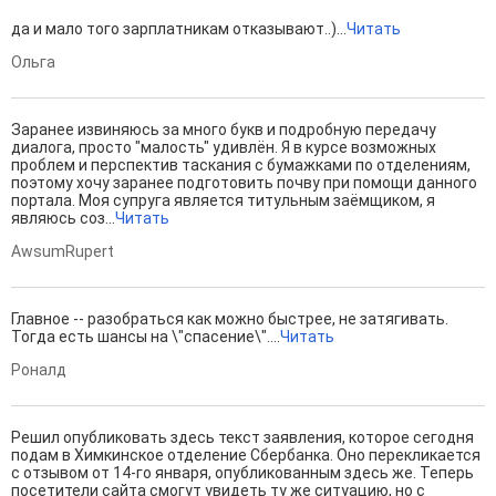
да и мало того зарплатникам отказывают..)...
Читать
Ольга
Заранее извиняюсь за много букв и подробную передачу
диалога, просто "малость" удивлён. Я в курсе возможных
проблем и перспектив таскания с бумажками по отделениям,
поэтому хочу заранее подготовить почву при помощи данного
портала. Моя супруга является титульным заёмщиком, я
являюсь соз...
Читать
AwsumRupert
Главное -- разобраться как можно быстрее, не затягивать.
Тогда есть шансы на \"спасение\"....
Читать
Роналд
Решил опубликовать здесь текст заявления, которое сегодня
подам в Химкинское отделение Сбербанка. Оно перекликается
с отзывом от 14-го января, опубликованным здесь же. Теперь
посетители сайта смогут увидеть ту же ситуацию, но с