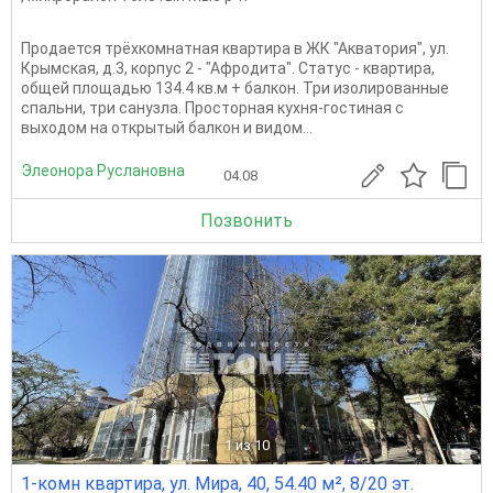
Продается трёхкомнатная квартира в ЖК "Акватория", ул.
Крымская, д.3, корпус 2 - "Афродита". Статус - квартира,
общей площадью 134.4 кв.м + балкон. Три изолированные
спальни, три санузла. Просторная кухня-гостиная с
выходом на открытый балкон и видом...
Элеонора Руслановна
04.08
Позвонить
1
из 10
1-комн квартира, ул. Мира, 40, 54.40 м², 8/20 эт.