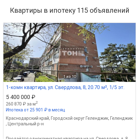
Квартиры в ипотеку 115
объявлений
1
из 10
1-комн квартира, ул. Свердлова, 8, 20.70 м², 1/5 эт.
5 400 000 ₽
2
260 870 ₽ за м
Ипотека от 25 901 ₽ в месяц
Краснодарский край
,
Городской округ Геленджик
,
Геленджик
,
Центральный р-н
Продаётся однокомнатная квартира на ул. Свердлова, д. 8.