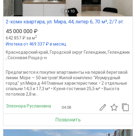
1
из 10
2-комн квартира, ул. Мира, 44, литер 6, 70 м², 2/7 эт.
45 000 000 ₽
2
642 857 ₽ за м
Ипотека от 469 337 ₽ в месяц
Краснодарский край
,
Городской округ Геленджик
,
Геленджик
,
Сосновая Роща р-н
Предлагаются к покупке апартаменты на первой береговой
линии. Море — 50 метров! Жилой комплекс "Изумрудный
город" ул.Мира д.44 Главные характеристики: • 2 отдельные
спальни 14,3 и 17,3 м² • Кухня‑гостиная 25,5 м² • Высота
потолков 2,8 м...
Элеонора Руслановна
04.08
Позвонить