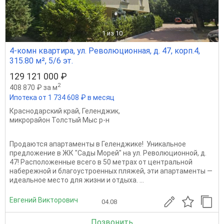
1
из 10
4-комн квартира, ул. Революционная, д. 47, корп.4,
315.80 м², 5/6 эт.
129 121 000 ₽
2
408 870 ₽ за м
Ипотека от 1 734 608 ₽ в месяц
Краснодарский край
,
Геленджик
,
микрорайон Толстый Мыс р-н
Продаются апартаменты в Геленджике! ️ Уникальное
предложение в ЖК "Сады Морей" на ул. Революционной, д.
47! Расположенные всего в 50 метрах от центральной
набережной и благоустроенных пляжей, эти апартаменты —
идеальное место для жизни и отдыха. ...
Евгений Викторович
04.08
Позвонить