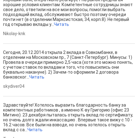
хорошие условия клиентам. Компетентные сотрудницы знают
свое дело, ответили на все мои вопросы, помогли выбрать
подходящий вклад, обслуживают быстро поэтому очереди
почти нет (в отделении Марксистская, 34, корп.8). Не первый
год открываю вклады у...
Читать
Nikolay-knk
Сегодня, 20.12.2014 открыла 2 вклада в Совкомбанке, в
отделении на Московском пр., 7 (Санкт-Петербург). Минусы: 1)
Провела в очереди примерно 2,5 часа (хотя это можно понять,
с учетом ставок по вкладам и того, что повысились они
буквально накануне). 2) Зачем-то оформили 2 договора
банковског...
Читать
skydiver04
Здравствуйте! Хотелось выразить благодарность банку за
компетентных работников , а именно К-ву Григорию (офис 23
Митино). 23 декабря пыталась открыть вклад по сертификату,
но очень долго ждали инкассацию . Впервые такое вижу с 10 -
16.2 часов. Все были на взводе, но очень хотелось открыть
вклад с са...
Читать