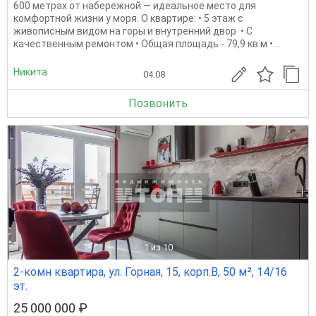
600 метрах от набережной — идеальное место для
комфортной жизни у моря. О квартире: • 5 этаж с
живописным видом на горы и внутренний двор ️ • С
качественным ремонтом • Общая площадь - 79,9 кв.м •...
Никита
04.08
Позвонить
1
из 10
2-комн квартира, ул. Горная, 15, корп.В, 50 м², 14/16
эт.
25 000 000 ₽