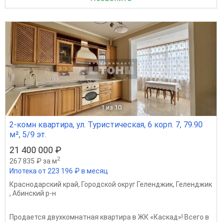
1
из 10
2-комн квартира, ул. Туристическая, 6 корп. 7, 79.90
м², 5/9 эт.
21 400 000 ₽
2
267 835 ₽ за м
Ипотека от 223 196 ₽ в месяц
Краснодарский край
,
Городской округ Геленджик
,
Геленджик
,
Абинский р-н
Продается двухкомнатная квартира в ЖК «Каскад»! Всего в