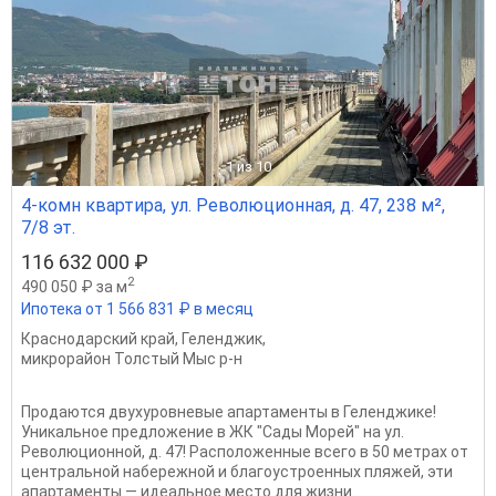
1
из 10
4-комн квартира, ул. Революционная, д. 47, 238 м²,
7/8 эт.
116 632 000 ₽
2
490 050 ₽ за м
Ипотека от 1 566 831 ₽ в месяц
Краснодарский край
,
Геленджик
,
микрорайон Толстый Мыс р-н
Продаются двухуровневые апартаменты в Геленджике! ️
Уникальное предложение в ЖК "Сады Морей" на ул.
Революционной, д. 47! Расположенные всего в 50 метрах от
центральной набережной и благоустроенных пляжей, эти
апартаменты — идеальное место для жизни...