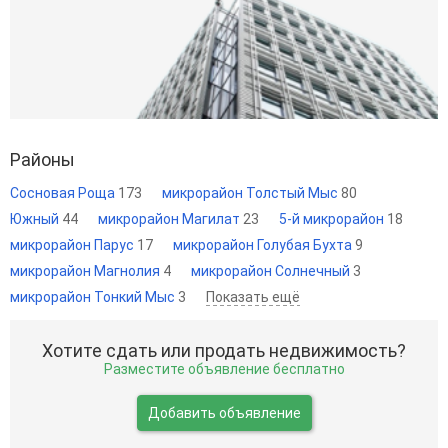
Районы
Сосновая Роща
173
микрорайон Толстый Мыс
80
Южный
44
микрорайон Магилат
23
5-й микрорайон
18
микрорайон Парус
17
микрорайон Голубая Бухта
9
микрорайон Магнолия
4
микрорайон Солнечный
3
микрорайон Тонкий Мыс
3
Показать ещё
Хотите сдать или продать недвижимость?
Разместите объявление бесплатно
Добавить объявление