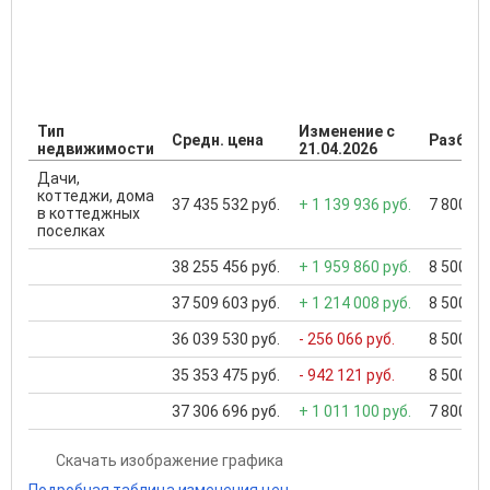
Тип
Изменение с
Средн. цена
Разброс
недвижимости
21.04.2026
Дачи,
коттеджи, дома
37 435 532 руб.
+ 1 139 936 руб.
7 800 00
в коттеджных
поселках
38 255 456 руб.
+ 1 959 860 руб.
8 500 00
37 509 603 руб.
+ 1 214 008 руб.
8 500 00
36 039 530 руб.
- 256 066 руб.
8 500 00
35 353 475 руб.
- 942 121 руб.
8 500 00
37 306 696 руб.
+ 1 011 100 руб.
7 800 00
Скачать изображение графика