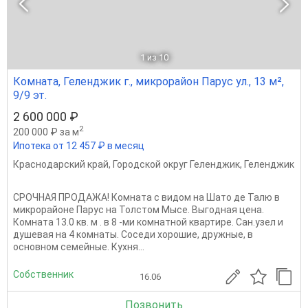
1
из 10
Комната, Геленджик г., микрорайон Парус ул., 13 м²,
9/9 эт.
2 600 000 ₽
2
200 000 ₽ за м
Ипотека от 12 457 ₽ в месяц
Краснодарский край
,
Городской округ Геленджик
,
Геленджик
СРОЧНАЯ ПРОДАЖА! Комната с видом на Шато де Талю в
микрорайоне Парус на Толстом Мысе. Выгодная цена.
Комната 13.0 кв. м . в 8 -ми комнатной квартире. Сан.узел и
душевая на 4 комнаты. Соседи хорошие, дружные, в
основном семейные. Кухня...
Собственник
16.06
Позвонить