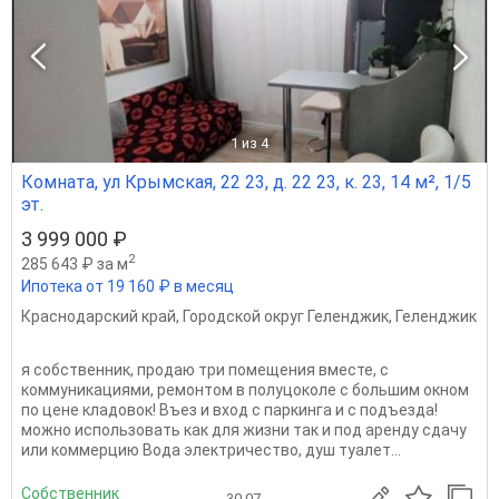
1
из 4
Комната, ул Крымская, 22 23, д. 22 23, к. 23, 14 м², 1/5
эт.
3 999 000 ₽
2
285 643 ₽ за м
Ипотека от 19 160 ₽ в месяц
Краснодарский край
,
Городской округ Геленджик
,
Геленджик
я собственник, продаю три помещения вместе, с
коммуникациями, ремонтом в полуцоколе с большим окном
по цене кладовок! Въез и вход с паркинга и с подъезда!
можно использовать как для жизни так и под аренду сдачу
или коммерцию Вода электричество, душ туалет...
Собственник
30.07