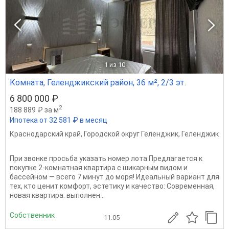
1
из 10
Комната, Геленджикский район, 36 м², 2/3 эт.
6 800 000 ₽
2
188 889 ₽ за м
Ипотека от 32 581 ₽ в месяц
Краснодарский край
,
Городской округ Геленджик
,
Геленджик
При звонке просьба указать номер лота:Предлагается к
покупке 2-комнатная квартира с шикарным видом и
бассейном — всего 7 минут до моря! Идеальный вариант для
тех, кто ценит комфорт, эстетику и качество: Современная,
новая квартира: выполнен...
Собственник
11.05