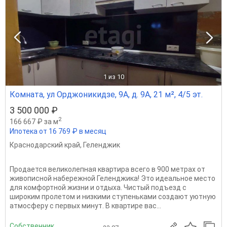
1
из 10
Комната, ул Орджоникидзе, 9А, д. 9А, 21 м², 4/5 эт.
3 500 000 ₽
2
166 667 ₽ за м
Ипотека от 16 769 ₽ в месяц
Краснодарский край
,
Геленджик
Продается великолепная квартира всего в 900 метрах от
живописной набережной Геленджика! Это идеальное место
для комфортной жизни и отдыха. Чистый подъезд с
широким пролетом и низкими ступеньками создают уютную
атмосферу с первых минут. В квартире вас...
Собственник