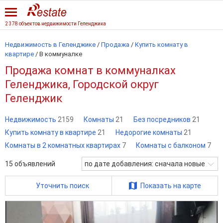
2 378 объектов недвижимости Геленджика
Недвижимость в Геленджике
/
Продажа
/
Купить комнату в
квартире
/
В коммуналке
Продажа комнат в коммуналках
Геленджика, Городской округ
Геленджик
Недвижимость
2159
Комнаты
21
Без посредников
21
Купить комнату в квартире
21
Недорогие комнаты
21
Комнаты в 2 комнатных квартирах
7
Комнаты с балконом
7
15
объявлений
по дате добавления: сначала новые
Уточнить поиск
Показать на карте