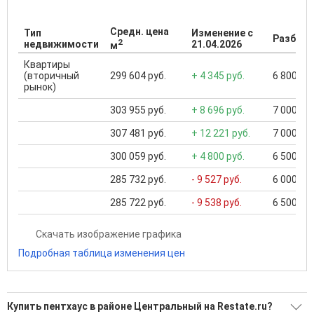
Средн. цена
Тип
Изменение с
Разброс
2
недвижимости
21.04.2026
м
Квартиры
(вторичный
299 604 руб.
+ 4 345 руб.
6 800 000
рынок)
303 955 руб.
+ 8 696 руб.
7 000 000
307 481 руб.
+ 12 221 руб.
7 000 000
300 059 руб.
+ 4 800 руб.
6 500 000
285 732 руб.
- 9 527 руб.
6 000 000
285 722 руб.
- 9 538 руб.
6 500 000
Скачать изображение графика
Подробная таблица изменения цен
Купить пентхаус в районе Центральный на Restate.ru?