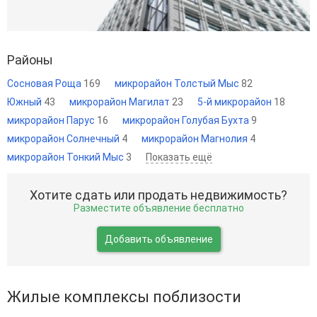
Районы
Сосновая Роща
169
микрорайон Толстый Мыс
82
Южный
43
микрорайон Магилат
23
5-й микрорайон
18
микрорайон Парус
16
микрорайон Голубая Бухта
9
микрорайон Солнечный
4
микрорайон Магнолия
4
микрорайон Тонкий Мыс
3
Показать ещё
Хотите сдать или продать недвижимость?
Разместите объявление бесплатно
Добавить объявление
Жилые комплексы поблизости