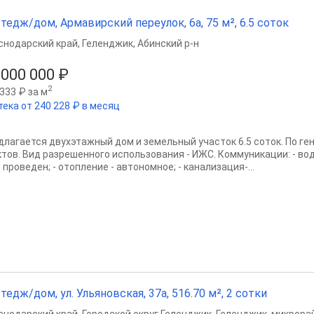
тедж/дом, Армавирский переулок, 6а, 75 м², 6.5 соток
снодарский край
,
Геленджик
,
Абинский р-н
 000 000 ₽
2
333 ₽ за м
тека от 240 228 ₽ в месяц
длагается двухэтажный дом и земельный участок 6.5 соток. По ге
ктов. Вид разрешенного использования - ИЖС. Коммуникации: - во
- проведен; - отопление - автономное; - канализация-...
тедж/дом, ул. Ульяновская, 37а, 516.70 м², 2 сотки