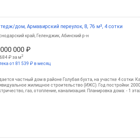
тедж/дом, Армавирский переулок, 8, 76 м², 4 сотки
снодарский край
,
Геленджик
,
Абинский р-н
 000 000 ₽
2
684 ₽ за м
тека от 81 539 ₽ в месяц
дается частный дом в районе Голубая бухта, на участке 4 сотки. К
ивидуальное жилищное строительство (ИЖС). Год постройки: 2000
тричество, газ, отопление, канализация. Планировка дома: - 1 эта