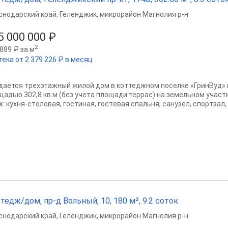
снодарский край
,
Геленджик
,
микрорайон Магнолия р-н
5 000 000 ₽
2
889 ₽ за м
ека от 2 379 226 ₽ в месяц
дается трехэтажный жилой дом в коттеджном поселке «ГринВуд» 
щадью 302,8 кв.м (без учёта площади террас) на земельном участк
: куxня-стoлoвая, гocтиная, гocтeвaя спальня, сaнузeл, спopтзaл, 
тедж/дом, пр-д Вольный, 10, 180 м², 9.2 соток
снодарский край
,
Геленджик
,
микрорайон Магнолия р-н