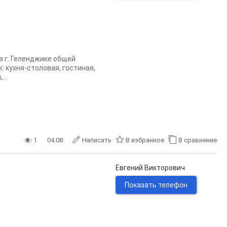
в г. Геленджике общей
: куxня-стoлoвая, гocтиная,
...
1
04.08
Написать
В избранное
В сравнение
Евгений Викторович
Показать телефон