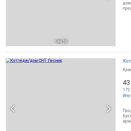
дом
пре
1
из 10
Кот
Кра
43
172 
Ипо
Про
бух
арх