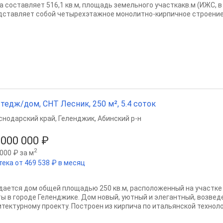
а составляет 516,1 кв.м, площадь земельного участкакв.м (ИЖС, 
дставляет собой четырехэтажное монолитно-кирпичное строение..
тедж/дом, СНТ Лесник, 250 м², 5.4 соток
снодарский край
,
Геленджик
,
Абинский р-н
 000 000 ₽
2
000 ₽ за м
тека от 469 538 ₽ в месяц
дается дом общей площадью 250 кв.м, расположенный на участке 5
ты в городе Геленджике. Дом новый, уютный и элегантный, возве
итектурному проекту. Построен из кирпича по итальянской технолог