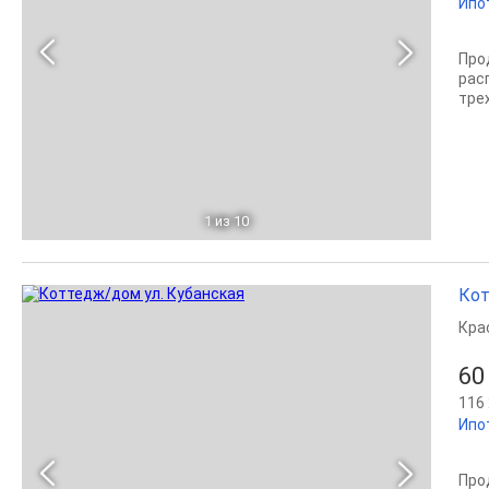
Ипо
Прод
рас
тре
1
из 10
Кот
Кра
60
116 
Ипо
Про