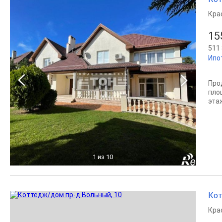
Кра
15
511 
Ипот
Про
пло
этаж
1
из 10
Кот
Кра