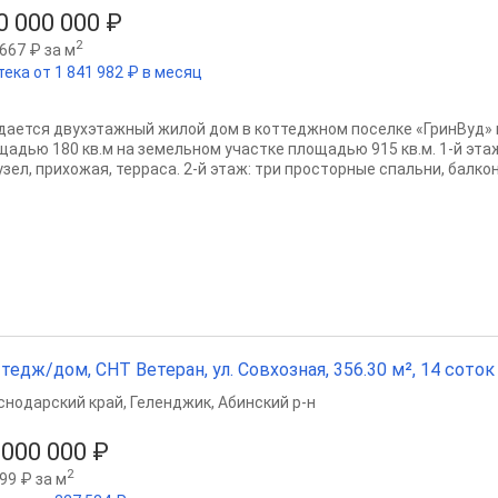
0 000 000 ₽
2
667 ₽ за м
ека от 1 841 982 ₽ в месяц
дается двухэтажный жилой дом в коттеджном поселке «ГринВуд» 
щадью 180 кв.м на земельном участке площадью 915 кв.м. 1-й этаж
зeл, прихожая, терраса. 2-й этаж: три просторные спальни, балкон,
тедж/дом, СНТ Ветеран, ул. Совхозная, 356.30 м², 14 соток
снодарский край
,
Геленджик
,
Абинский р-н
 000 000 ₽
2
99 ₽ за м