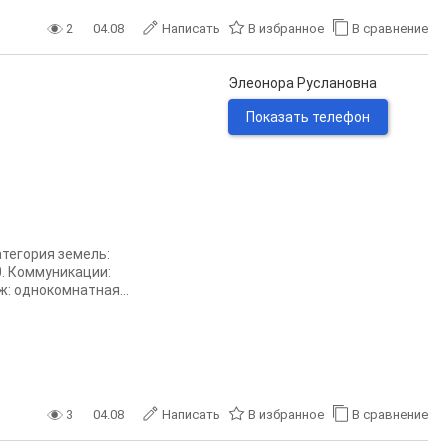
2
04.08
Написать
В избранное
В сравнение
Элеонора Руслановна
Показать телефон
атегория земель:
. Коммуникации:
ж: однокомнатная...
3
04.08
Написать
В избранное
В сравнение