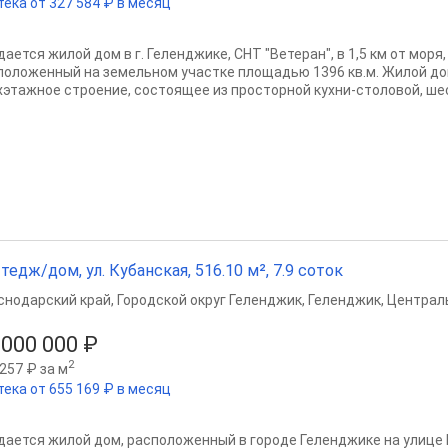
тека от 327 584 ₽ в месяц
ается жилой дом в г. Геленджике, СНТ "Ветеран", в 1,5 км от моря
положенный на земельном участке площадью 1396 кв.м. Жилой д
хэтажное строение, состоящее из просторной кухни-столовой, шес
тедж/дом, ул. Кубанская, 516.10 м², 7.9 соток
снодарский край
,
Городской округ Геленджик
,
Геленджик
,
Централ
 000 000 ₽
2
257 ₽ за м
тека от 655 169 ₽ в месяц
дается жилой дом, расположенный в городе Геленджике на улице