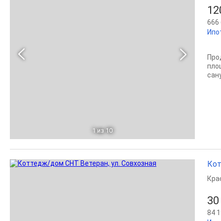
12
666 
Ипот
Про
пло
сaну
1
из 10
Кот
Кра
30
84 1