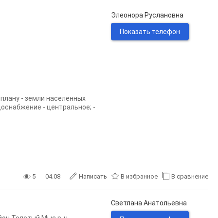
Элеонора Руслановна
Показать телефон
нплану - земли населенных
доснабжение - центральное; -
5
04.08
Написать
В избранное
В сравнение
Светлана Анатольевна