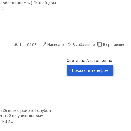
в собственности). Жилой дом
..
1
04.08
Написать
В избранное
В сравнение
Светлана Анатольевна
Показать телефон
36 кв.м в районе Голубой
денный по уникальному
ии и...