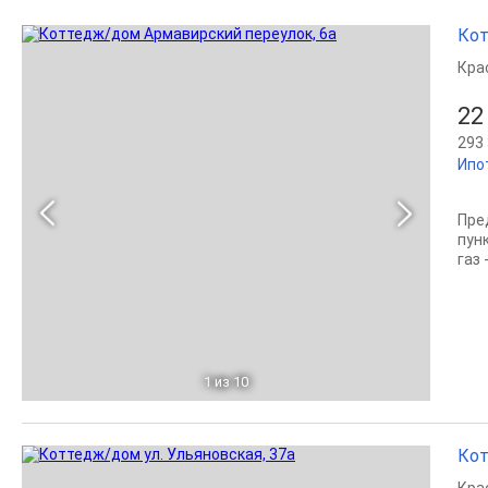
Кот
Кра
22
293 
Ипо
Пре
пун
газ 
1
из 10
Кот