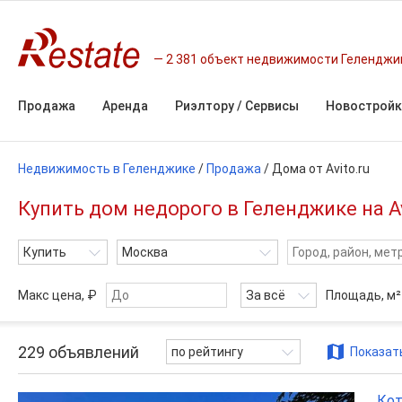
2 381 объект недвижимости Геленджи
Продажа
Аренда
Риэлтору / Сервисы
Новостройк
Недвижимость в Геленджике
/
Продажа
/
Дома от Avito.ru
Купить дом недорого в Геленджике на Av
Купить
Москва
Макс цена, ₽
За всё
Площадь,
м²
229
объявлений
по рейтингу
Показать
Кот