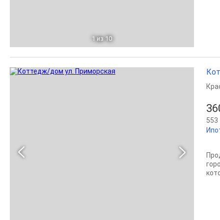
1
из 10
Кот
Кра
36
553 
Ипот
Про
гор
кот