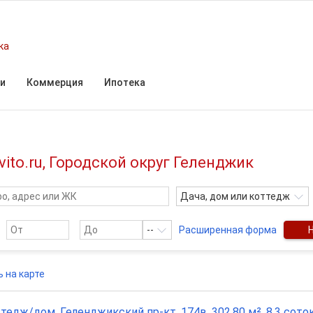
ка
и
Коммерция
Ипотека
ito.ru, Городской округ Геленджик
Дача, дом или коттедж
--
Расширенная форма
 на карте
тедж/дом, Геленджикский пр-кт, 174в, 302.80 м², 8.3 сото