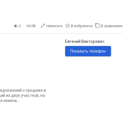
2
04.08
Написать
В избранное
В сравнение
Евгений Викторович
Показать телефон
редложений о продаже в
й из двух участков, на
 земель...