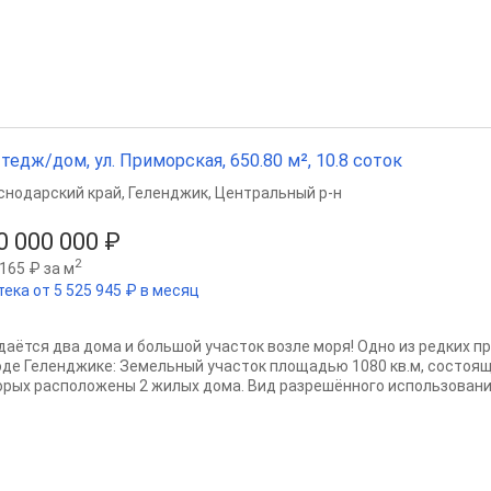
тедж/дом, ул. Приморская, 650.80 м², 10.8 соток
снодарский край
,
Геленджик
,
Центральный р-н
0 000 000 ₽
2
165 ₽ за м
ека от 5 525 945 ₽ в месяц
даётся два дома и большой участок возле моря! Одно из редких п
оде Геленджике: Земельный участок площадью 1080 кв.м, состоящи
орых расположены 2 жилых дома. Вид разрешённого использования