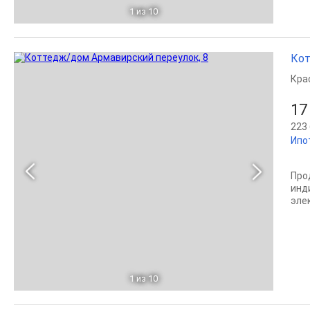
1
из 10
Кот
Кра
17
223 
Ипо
Про
инд
элек
1
из 10