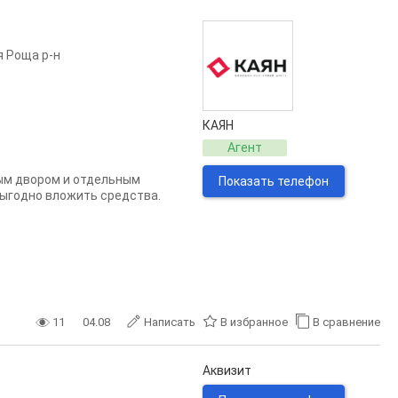
 Роща р-н
КАЯН
Агент
ым двором и отдельным
Показать телефон
выгодно вложить средства.
11
04.08
Написать
В избранное
В сравнение
Аквизит