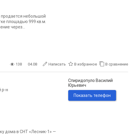
", продается небольшой
ке площадью 999 кв.м.
ние через...
138
04.08
Написать
В избранное
В сравнение
Спиридопуло Василий
Юрьевич
 р-н
Показать телефон
ку дома в СНТ «Лесник-1» —