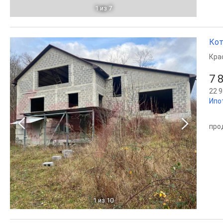
1
из 7
Кот
Кра
7 
22 9
Ипо
про
1
из 10