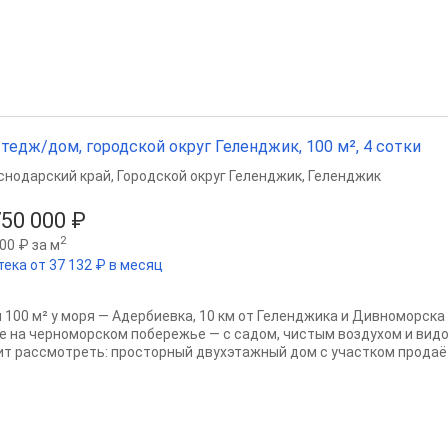
тедж/дом, городской округ Геленджик, 100 м², 4 сотки
снодарский край
,
Городской округ Геленджик
,
Геленджик
750 000 ₽
2
00 ₽ за м
тека от 37 132 ₽ в месяц
 100 м² у моря — Адербиевка, 10 км от Геленджика и Дивноморска
е на черноморском побережье — с садом, чистым воздухом и видо
ит рассмотреть: просторный двухэтажный дом с участком продаётс