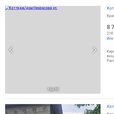
Кот
Кра
8 
218 
Ипо
Кир
вхо
Рас
1
из 10
Кот