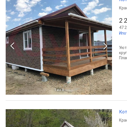
Кра
2 
47 2
Ипо
Уют
кру
План
1
из 8
Кот
Кра