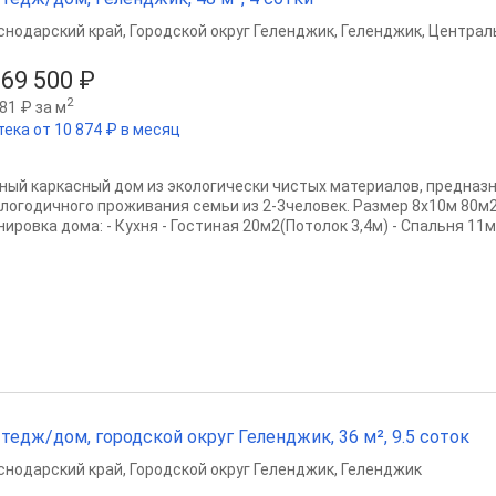
снодарский край
,
Городской округ Геленджик
,
Геленджик
,
Централ
269 500 ₽
2
81 ₽ за м
тека от 10 874 ₽ в месяц
ный каркасный дом из экологически чистых материалов, предназ
глогодичного проживания семьи из 2-3человек. Размер 8х10м 80м
ировка дома: - Кухня - Гостиная 20м2(Потолок 3,4м) - Спальня 11м2
тедж/дом, городской округ Геленджик, 36 м², 9.5 соток
снодарский край
,
Городской округ Геленджик
,
Геленджик