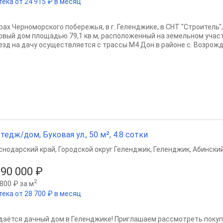
тека от 24 915 ₽ в месяц
орах Черноморского побережья, в г. Геленджике, в СНТ "Строитель
овый дом площадью 79,1 кв.м, расположенный на земельном участ
езд на дачу осуществляется с трассы М4 Дон в районе с. Возрожде
тедж/дом, Буковая ул., 50 м², 4.8 сотки
снодарский край
,
Городской округ Геленджик
,
Геленджик
,
Абинский
990 000 ₽
2
800 ₽ за м
тека от 28 700 ₽ в месяц
даётся дачный дом в Геленджике! Приглашаем рассмотреть покуп