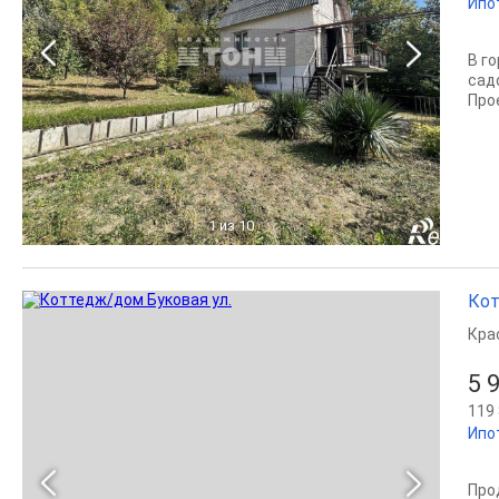
Ипо
В г
сад
Про
1
из 10
Кот
Кра
5 
119 
Ипо
Про