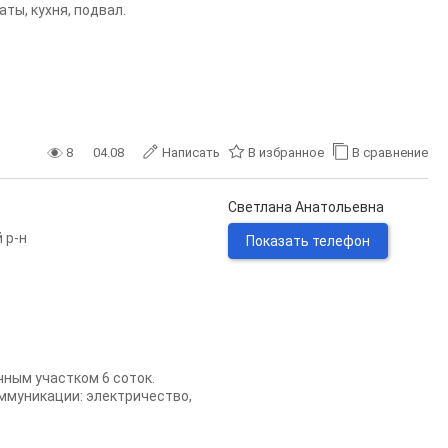
ты, кухня, подвал.
8
04.08
Написать
В избранное
В сравнение
Светлана Анатольевна
 р-н
Показать телефон
ачным участком 6 соток.
Коммуникации: электричество,