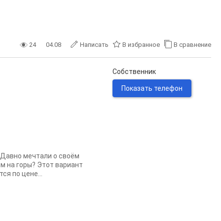
24
04.08
Написать
В избранное
В сравнение
Собственник
Показать телефон
 Давно мечтали о своём
м на горы? Этот вариант
я по цене...