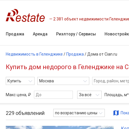
2 381 объект недвижимости Геленджи
Продажа
Аренда
Риэлтору / Сервисы
Новостройк
Недвижимость в Геленджике
/
Продажа
/
Дома от Cian.ru
Купить дом недорого в Геленджике на Ci
Купить
Москва
Макс цена, ₽
За всё
Площадь,
м²
229
объявлений
по возрастанию цены
Пока
Кот