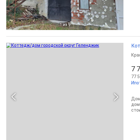
1
из 9
Кот
Кра
7 
77 5
Ипо
Дом
дом
сто