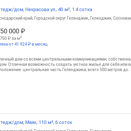
тедж/дом, Некрасова ул., 40 м², 1.4 сотка
снодарский край
,
Городской округ Геленджик
,
Геленджик
,
Сосновая
750 000 ₽
2
750 ₽ за м
тека от 41 924 ₽ в месяц
пичный дом со всеми центральными коммуникациями, собственн
дом. Отличная возможность создать уютное жильё для себя или 
положение: центральная часть Геленджика, всего 500 метров до...
тедж/дом, Маяк, 110 м², 6 соток