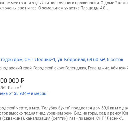
ичное место для отдыха и постоянного проживания. О доме 2 комна
лючены свет и газ. О земельном участке Площадь: 4.8...
тедж/дом, СНТ Лесник-1, ул. Кедровая, 69.60 м², 6 соток
снодарский край
,
Городской округ Геленджик
,
Геленджик
,
Абинский
500 000 ₽
2
759 ₽ за м
тека от 35 934 ₽ в месяц
родской черте, в мкр. "Голубая бухта" продается дом 69,6 кв.м с д
сток высоко поднят над уровнем реки. Вид на горы, сад и речку. 
 (скважина), канализация (септик), газ - по меже. СНТ "Лесник"...