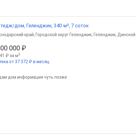
тедж/дом, Геленджик, 340 м², 7 соток
снодарский край
,
Городской округ Геленджик
,
Геленджик
,
Динской 
800 000 ₽
2
41 ₽ за м
тека от 37 372 ₽ в месяц
дам дом информация чуть позже