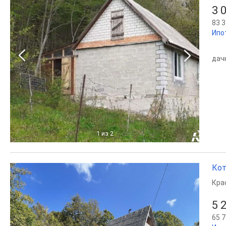
3 
83 3
Ипо
дачн
1
из 2
Кот
Кра
5 
65 7