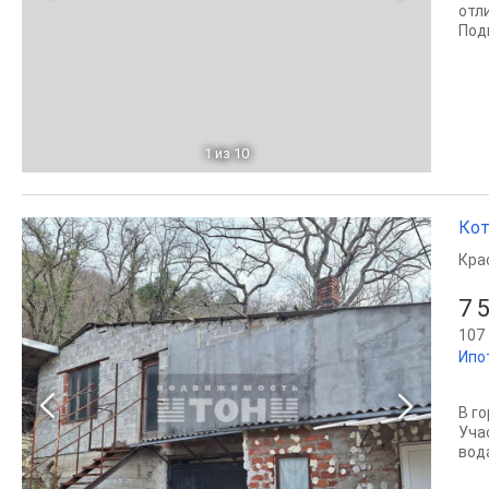
отл
Подк
1
из 10
Кот
Кра
7 
107 
Ипо
В го
Уча
вода