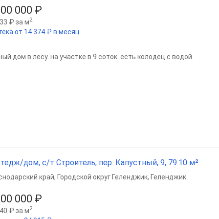
000 000 ₽
2
33 ₽ за м
тека от 14 374 ₽ в месяц
ый дом в лесу. на участке в 9 соток. есть колодец с водой.
тедж/дом, с/т Строитель, пер. Капустный, 9, 79.10 м²
снодарский край
,
Городской округ Геленджик
,
Геленджик
200 000 ₽
2
40 ₽ за м