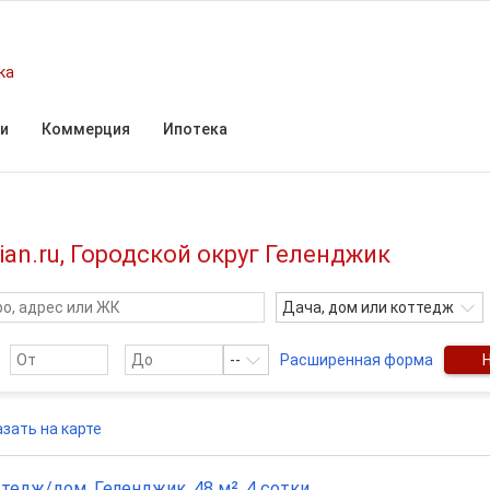
ка
и
Коммерция
Ипотека
an.ru, Городской округ Геленджик
Дача, дом или коттедж
--
Расширенная форма
зать на карте
тедж/дом, Геленджик, 48 м², 4 сотки