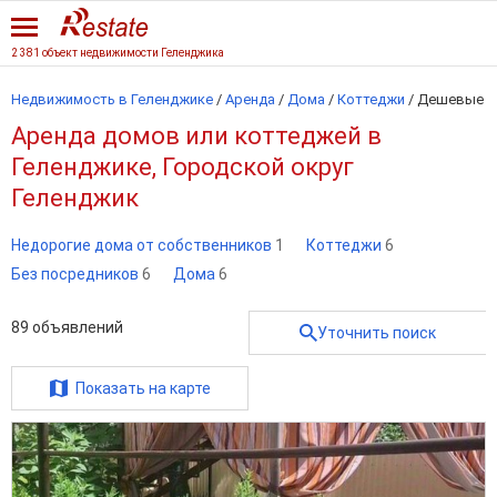
2 381 объект недвижимости Геленджика
Недвижимость в Геленджике
/
Аренда
/
Дома
/
Коттеджи
/
Дешевые
Аренда домов или коттеджей в
Геленджике, Городской округ
Геленджик
Недорогие дома от собственников
1
Коттеджи
6
Без посредников
6
Дома
6
89
объявлений
Уточнить поиск
Показать на карте