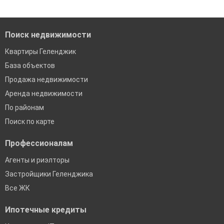
Помогаем с подбором выгодных ипотечных программ в
когда это будет нужно'
банках в Геленджике
Поиск недвижимости
Квартиры Геленджик
База объектов
Продажа недвижимости
Аренда недвижимости
По районам
Поиск по карте
Профессионалам
Агенты и риэлторы
Застройщики Геленджика
Все ЖК
Ипотечные кредиты