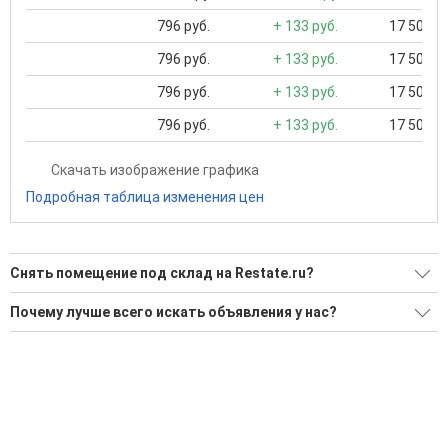
796 руб.
+ 133 руб.
17 500 ..
796 руб.
+ 133 руб.
17 500 ..
796 руб.
+ 133 руб.
17 500 ..
796 руб.
+ 133 руб.
17 500 ..
Скачать изображение графика
Подробная таблица изменения цен
Снять помещение под склад на Restate.ru?
Ищите, как Снять помещение под склад?
Почему лучше всего искать объявления у нас?
6 актуальных и проверенных объявлений
Все объявления проверены и проходят строгую
модерацию
Воспользуйтесь нашим поиском по новостройкам, для
подбора подходящего вам варианта
Удобный поиск, есть подписка на новые объявления
'Сохраните результаты поиска и возвращайтесь к нему,
Помогаем с подбором выгодных ипотечных программ в
когда это будет нужно'
банках в Геленджике