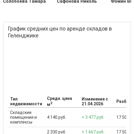
Солобоева Тамара
Сафонова Николь
Фомин Ви
График средних цен по аренде складов в
Геленджике
Средн. цена
Тип
Изменение с
Разброс
2
недвижимости
21.04.2026
м
Складские
помещения и
4 140 руб.
+ 3 477 руб.
17 500 ..
комплексы
2 330 руб.
+ 1 667 руб.
17 500 ..