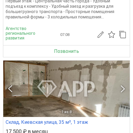
Первый этаж - Центральная часть города - Удобный
подъезд к комплексу - Удобный заезд и разгрузка для
большегрузного транспорта - Просторные помещения
правильной формы - 3 холодильных помещения...
Агентство
регионального
07.08
развития
Позвонить
1
из 8
Склад, Киевская улица, 35 м², 1 этаж
17 500 ₽ в месяц