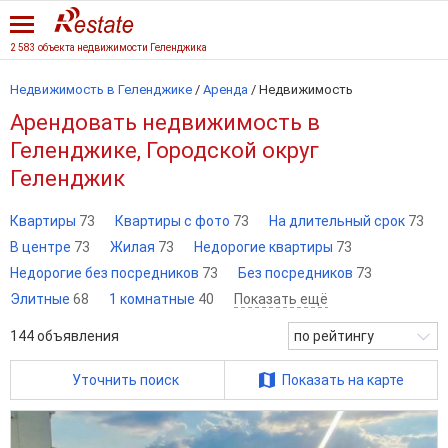
2 583 объекта недвижимости Геленджика
Недвижимость в Геленджике
/
Аренда
/
Недвижимость
Арендовать недвижимость в
Геленджике, Городской округ
Геленджик
Квартиры
73
Квартиры с фото
73
На длительный срок
73
В центре
73
Жилая
73
Недорогие квартиры
73
Недорогие без посредников
73
Без посредников
73
Элитные
68
1 комнатные
40
Показать ещё
144
объявления
по рейтингу
Уточнить поиск
Показать на карте