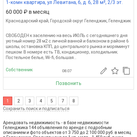
1-комн квартира, ул Левитана, 6, д. 6, 28 м², 2/3 эт.
60 000 ₽ в месяц
Краснодарский край
,
Городской округ Геленджик
,
Геленджик
СВОБОДЕН к заселению на весь ИЮЛЬ с сегодняшнего дня
уютный номер 28 м2 с личной ванной и балконом в районе 6
школы, остановка КПП, до центрального рынка и моряминут
пешком. В номере есть ТВ, кондиционер, холодильник.
Постельное белье, Wi-fi, большая...
Собственник
08.07
Позвонить
1
2
3
4
5
7
8
Сохранить поиск и подписаться
Арендовать недвижимость - в базе недвижимости
Геленджика 144 объявления по аренде с подробным
описанием и фото объектов от
3 750
до
2 100 000
руб. в месяц