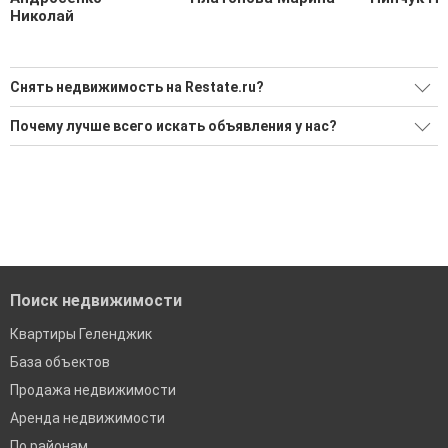
Николай
Снять недвижимость на Restate.ru?
Ищите, как Снять недвижимость?
Почему лучше всего искать объявления у нас?
144 актуальных и проверенных объявления
Все объявления проверены и проходят строгую
модерацию
Воспользуйтесь нашим поиском по новостройкам, для
подбора подходящего вам варианта
Удобный поиск, есть подписка на новые объявления
'Сохраните результаты поиска и возвращайтесь к нему,
Помогаем с подбором выгодных ипотечных программ в
когда это будет нужно'
банках в Геленджике
Поиск недвижимости
Квартиры Геленджик
База объектов
Продажа недвижимости
Аренда недвижимости
По районам