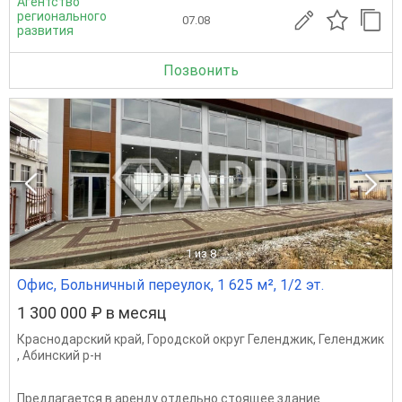
Агентство
регионального
07.08
развития
Позвонить
1
из 8
Офис, Больничный переулок, 1 625 м², 1/2 эт.
1 300 000 ₽ в месяц
Краснодарский край
,
Городской округ Геленджик
,
Геленджик
,
Абинский р-н
Предлагается в аренду отдельно стоящее здание