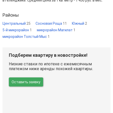
в Геленджике. Средняя цена за 1 кв. метр - 1 450 руб. в мес.
Районы
Центральный
25
Сосновая Роща
11
Южный
2
5-й микрорайон
1
микрорайон Магилат
1
микрорайон Толстый Мыс
1
Подберем квартиру в новостройке!
Низкие ставки по ипотеке с ежемесячным
платежом ниже аренды похожей квартиры.
Оставить заявку