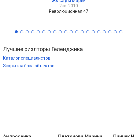
ЖК Сады Морей
2кв. 2010
Революционная 47
Лучшие риэлторы Геленджика
Каталог специалистов
Закрытая база объектов
Андросенко
Платонова Марина
Пинчук Н