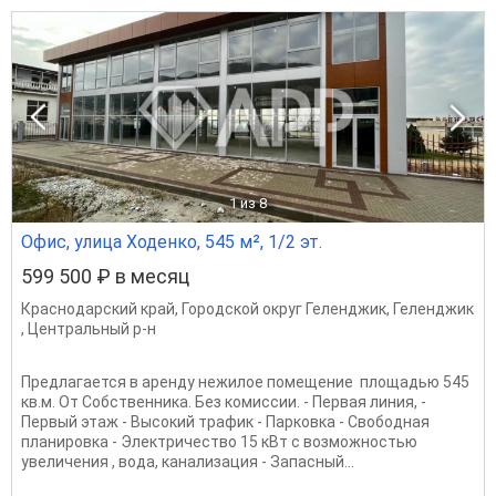
1
из 8
Офис, улица Ходенко, 545 м², 1/2 эт.
599 500 ₽ в месяц
Краснодарский край
,
Городской округ Геленджик
,
Геленджик
,
Центральный р-н
Предлагается в аренду нежилое помещение площадью 545
кв.м. От Собственника. Без комиссии. - Первая линия, -
Первый этаж - Высокий трафик - Парковка - Свободная
планировка - Электричество 15 кВт с возможностью
увеличения , вода, канализация - Запасный...