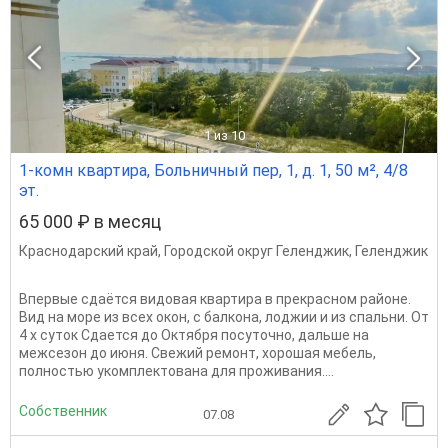
1
из 10
1-комн квартира, Больничный пер, 1, д. 1, 50 м², 4/8
эт.
65 000 ₽ в месяц
Краснодарский край
,
Городской округ Геленджик
,
Геленджик
Впервые сдаётся видовая квартира в прекрасном районе.
Вид на море из всех окон, с балкона, лоджии и из спальни. От
4 х суток Сдается до Октября посуточно, дальше на
межсезон до июня. Свежий ремонт, хорошая мебель,
полностью укомплектована для проживания....
Собственник
07.08