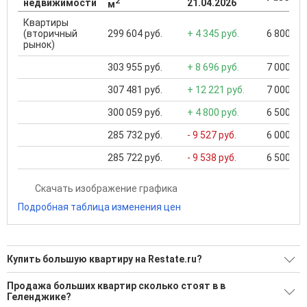
2
недвижимости
21.04.2026
м
Квартиры
(вторичный
299 604 руб.
+ 4 345 руб.
6 800 000
рынок)
303 955 руб.
+ 8 696 руб.
7 000 000
307 481 руб.
+ 12 221 руб.
7 000 000
300 059 руб.
+ 4 800 руб.
6 500 000
285 732 руб.
- 9 527 руб.
6 000 000
285 722 руб.
- 9 538 руб.
6 500 000
Скачать изображение графика
Подробная таблица изменения цен
Купить большую квартиру на Restate.ru?
Ищите, как Купить большую квартиру?
Продажа больших квартир сколько стоят в в
Геленджике?
454 актуальных и проверенных объявления