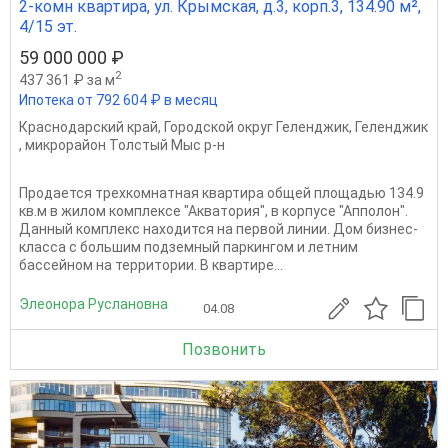
2-комн квартира, ул. Крымская, д.3, корп.3, 134.90 м²,
4/15 эт.
59 000 000 ₽
2
437 361 ₽ за м
Ипотека от 792 604 ₽ в месяц
Краснодарский край
,
Городской округ Геленджик
,
Геленджик
,
микрорайон Толстый Мыс р-н
Продается трехкомнатная квартира общей площадью 134.9
кв.м в жилом комплексе "Акватория", в корпусе "Апполон".
Данный комплекс находится на первой линии. Дом бизнес-
класса с большим подземный паркингом и летним
бассейном на территории. В квартире...
Элеонора Руслановна
04.08
Позвонить