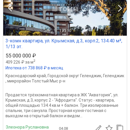
1
из 10
3-комн квартира, ул. Крымская, д.3, корп.2, 134.40 м²,
1/13 эт.
55 000 000 ₽
2
409 226 ₽ за м
Ипотека от 738 868 ₽ в месяц
Краснодарский край
,
Городской округ Геленджик
,
Геленджик
,
микрорайон Толстый Мыс р-н
Продается трёхкомнатная квартира в ЖК "Акватория", ул.
Крымская, д.3, корпус 2 - "Афродита". Статус - квартира,
общей площадью 134.4 кв.м + балкон. Три изолированные
спальни, три санузла. Просторная кухня-гостиная с
выходом на открытый балкон и видом...
Элеонора Руслановна
04.08