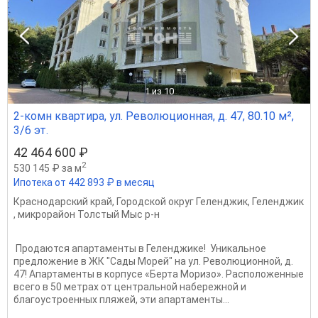
1
из 10
2-комн квартира, ул. Революционная, д. 47, 80.10 м²,
3/6 эт.
42 464 600 ₽
2
530 145 ₽ за м
Ипотека от 442 893 ₽ в месяц
Краснодарский край
,
Городской округ Геленджик
,
Геленджик
,
микрорайон Толстый Мыс р-н
️ Продаются апартаменты в Геленджике! ️ Уникальное
предложение в ЖК "Сады Морей" на ул. Революционной, д.
47! Апартаменты в корпусе «Берта Моризо». Расположенные
всего в 50 метрах от центральной набережной и
благоустроенных пляжей, эти апартаменты...