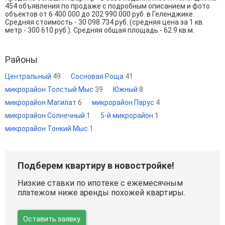
454 объявления по продаже с подробным описанием и фото
объектов от
6 400 000
до
202 990 000
руб. в Геленджике.
Средняя стоимость - 30 098 734 руб. (средняя цена за 1 кв.
метр - 300 610 руб.). Средняя общая площадь - 62.9 кв.м.
Районы
Центральный
49
Сосновая Роща
41
микрорайон Толстый Мыс
39
Южный
8
микрорайон Магилат
6
микрорайон Парус
4
микрорайон Солнечный
1
5-й микрорайон
1
микрорайон Тонкий Мыс
1
Подберем квартиру в новостройке!
Низкие ставки по ипотеке с ежемесячным
платежом ниже аренды похожей квартиры.
Оставить заявку