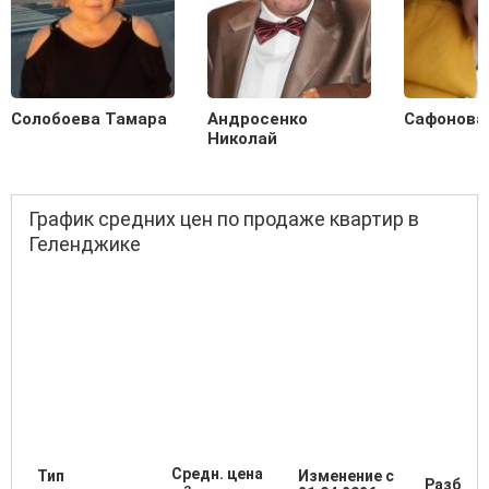
Солобоева Тамара
Андросенко
Сафонова
Николай
График средних цен по продаже квартир в
Геленджике
Средн. цена
Тип
Изменение с
Разброс