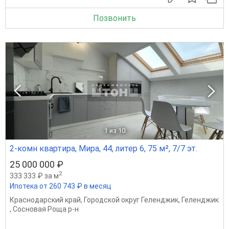
Позвонить
1
из 10
2-комн квартира, Мира, 44, литер 6, 75 м², 7/7 эт.
25 000 000 ₽
2
333 333 ₽ за м
Ипотека от 260 743 ₽ в месяц
Краснодарский край
,
Городской округ Геленджик
,
Геленджик
,
Сосновая Роща р-н