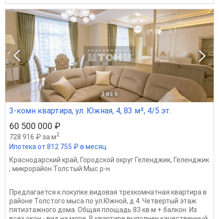
1
из 6
3-комн квартира, ул. Южная, 4, 83 м², 4/5 эт.
60 500 000 ₽
2
728 916 ₽ за м
Ипотека от 812 755 ₽ в месяц
Краснодарский край
,
Городской округ Геленджик
,
Геленджик
,
микрорайон Толстый Мыс р-н
Предлагается к покупке видовая трехкомнатная квартира в
районе Толстого мыса по ул.Южной, д.4. Четвертый этаж
пятиэтажного дома. Общая площадь 83 кв.м + балкон. Из
всех окон - вид на море. В квартире выполнен качественный