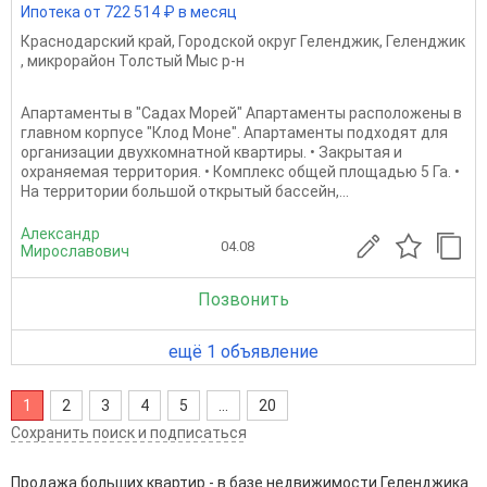
Ипотека от 722 514 ₽ в месяц
Краснодарский край
,
Городской округ Геленджик
,
Геленджик
,
микрорайон Толстый Мыс р-н
Апартаменты в "Садах Морей" Апартаменты расположены в
главном корпусе "Клод Моне". Апартаменты подходят для
организации двухкомнатной квартиры. • Закрытая и
охраняемая территория. • Комплекс общей площадью 5 Га. •
На территории большой открытый бассейн,...
Александр
04.08
Мирославович
Позвонить
ещё 1 объявление
1
2
3
4
5
...
20
Сохранить поиск и подписаться
Продажа больших квартир - в базе недвижимости Геленджика