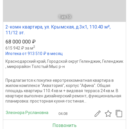
1
из 10
2-комн квартира, ул. Крымская, д.3к1, 110.40 м²,
11/12 эт.
68 000 000 ₽
2
615 942 ₽ за м
Ипотека от 913 510 ₽ в месяц
Краснодарский край
,
Городской округ Геленджик
,
Геленджик
,
микрорайон Толстый Мыс р-н
Предлагается к покупке евротрехкомнатная квартира в
жилом комплексе "Акватория", корпус "Афина". Общая
площадь квартиры 110.4 кв.м + видовая терраса 24 кв.м. В
квартире выполнен дизайнерский ремонт, функциональная
планировка: просторная кухня-гостиная...
Элеонора Руслановна
04.08
Позвонить