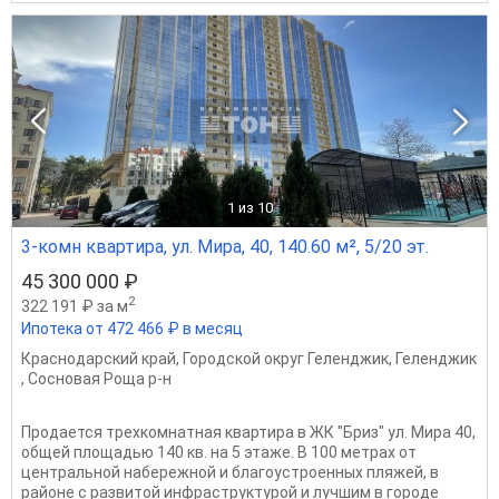
1
из 10
3-комн квартира, ул. Мира, 40, 140.60 м², 5/20 эт.
45 300 000 ₽
2
322 191 ₽ за м
Ипотека от 472 466 ₽ в месяц
Краснодарский край
,
Городской округ Геленджик
,
Геленджик
,
Сосновая Роща р-н
Продается трехкомнатная квартира в ЖК "Бриз" ул. Мира 40,
общей площадью 140 кв. на 5 этаже. В 100 метрах от
центральной набережной и благоустроенных пляжей, в
районе с развитой инфраструктурой и лучшим в городе