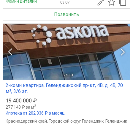
Фомин Виталий
03.07
Позвонить
1
из 10
2-комн квартира, Геленджикский пр-кт, 4В, д. 4В, 70
м², 3/6 эт.
19 400 000 ₽
2
277 143 ₽ за м
Ипотека от 202 336 ₽ в месяц
Краснодарский край
,
Городской округ Геленджик
,
Геленджик