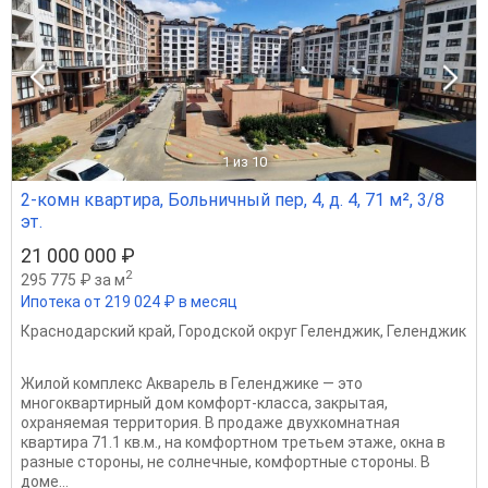
1
из 10
2-комн квартира, Больничный пер, 4, д. 4, 71 м², 3/8
эт.
21 000 000 ₽
2
295 775 ₽ за м
Ипотека от 219 024 ₽ в месяц
Краснодарский край
,
Городской округ Геленджик
,
Геленджик
Жилой комплекс Акварель в Геленджике — это
многоквартирный дом комфорт-класса, закрытая,
охраняемая территория. В продаже двухкомнатная
квартира 71.1 кв.м., на комфортном третьем этаже, окна в
разные стороны, не солнечные, комфортные стороны. В
доме...