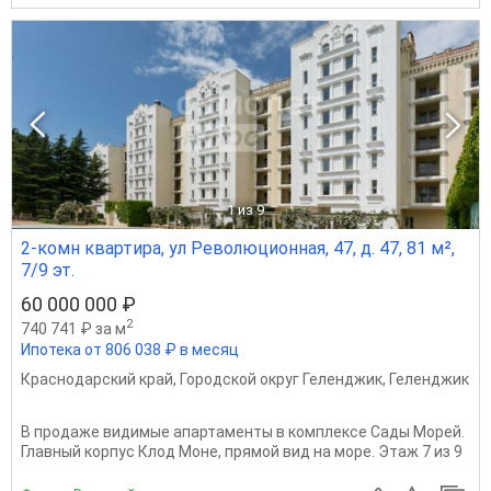
1
из 9
2-комн квартира, ул Революционная, 47, д. 47, 81 м²,
7/9 эт.
60 000 000 ₽
2
740 741 ₽ за м
Ипотека от 806 038 ₽ в месяц
Краснодарский край
,
Городской округ Геленджик
,
Геленджик
В продаже видимые апартаменты в комплексе Сады Морей.
Главный корпус Клод Моне, прямой вид на море. Этаж 7 из 9