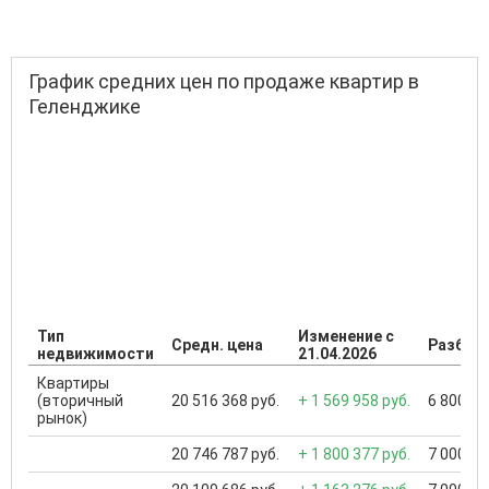
График средних цен по продаже квартир в
Геленджике
Тип
Изменение с
Средн. цена
Разброс
недвижимости
21.04.2026
Квартиры
(вторичный
20 516 368 руб.
+ 1 569 958 руб.
6 800 00
рынок)
20 746 787 руб.
+ 1 800 377 руб.
7 000 00