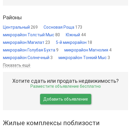
Районы
Центральный
269
Сосновая Роща
173
микрорайон Толстый Мыс
80
Южный
44
микрорайон Магилат
23
5-й микрорайон
18
микрорайон Голубая Бухта
9
микрорайон Магнолия
4
микрорайон Солнечный
3
микрорайон Тонкий Мыс
3
Показать ещё
Хотите сдать или продать недвижимость?
Разместите объявление бесплатно
Добавить объявление
Жилые комплексы поблизости