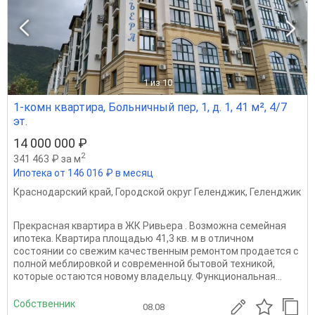
1
из 10
1-комн квартира, Больничный пер, 1, д. 1, 41 м², 4/7
эт.
14 000 000 ₽
2
341 463 ₽ за м
Ипотека от 146 016 ₽ в месяц
Краснодарский край
,
Городской округ Геленджик
,
Геленджик
Прекрасная квартира в ЖК Ривьера . Возможна семейная
ипотека. Квартира площадью 41,3 кв. м в отличном
состоянии со свежим качественным ремонтом продается с
полной меблировкой и современной бытовой техникой,
которые остаются новому владельцу. Функциональная...
Собственник
08.08