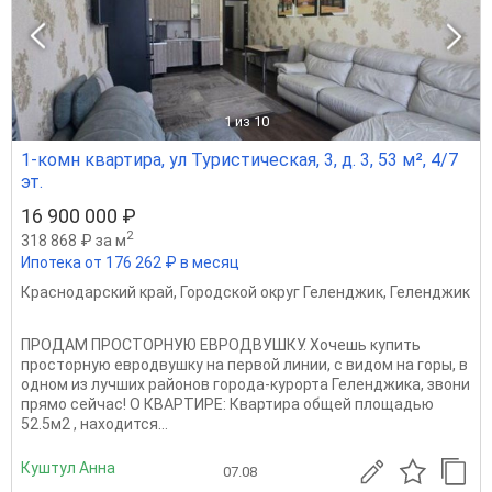
1
из 10
1-комн квартира, ул Туристическая, 3, д. 3, 53 м², 4/7
эт.
16 900 000 ₽
2
318 868 ₽ за м
Ипотека от 176 262 ₽ в месяц
Краснодарский край
,
Городской округ Геленджик
,
Геленджик
ПРОДАМ ПРОСТОРНУЮ ЕВРОДВУШКУ. Хочешь купить
просторную евродвушку на первой линии, с видом на горы, в
одном из лучших районов города-курорта Геленджика, звони
прямо сейчас! О КВАРТИРЕ: Квартира общей площадью
52.5м2 , находится...
Куштул Анна
07.08