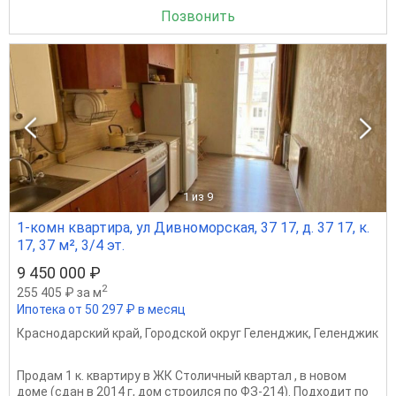
Позвонить
1
из 9
1-комн квартира, ул Дивноморская, 37 17, д. 37 17, к.
17, 37 м², 3/4 эт.
9 450 000 ₽
2
255 405 ₽ за м
Ипотека от 50 297 ₽ в месяц
Краснодарский край
,
Городской округ Геленджик
,
Геленджик
Продам 1 к. квартиру в ЖК Столичный квартал , в новом
доме (сдан в 2014 г, дом строился по ФЗ-214). Подходит по