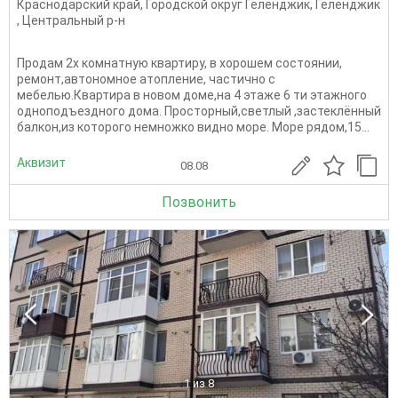
Краснодарский край
,
Городской округ Геленджик
,
Геленджик
,
Центральный р-н
Продам 2х комнатную квартиру, в хорошем состоянии,
ремонт,автономное атопление, частично с
мебелью.Квартира в новом доме,на 4 этаже 6 ти этажного
одноподъездного дома. Просторный,светлый ,застеклённый
балкон,из которого немножко видно море. Море рядом,15...
Аквизит
08.08
Позвонить
1
из 8