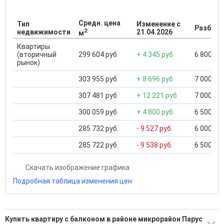
Средн. цена
Тип
Изменение с
Разброс
2
недвижимости
21.04.2026
м
Квартиры
(вторичный
299 604 руб.
+ 4 345 руб.
6 800 000
рынок)
303 955 руб.
+ 8 696 руб.
7 000 000
307 481 руб.
+ 12 221 руб.
7 000 000
300 059 руб.
+ 4 800 руб.
6 500 000
285 732 руб.
- 9 527 руб.
6 000 000
285 722 руб.
- 9 538 руб.
6 500 000
Скачать изображение графика
Подробная таблица изменения цен
Купить квартиру с балконом в районе микрорайон Парус