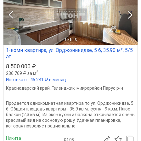
1
из 10
1-комн квартира, ул. Орджоникидзе, 5 б, 35.90 м², 5/5
эт.
8 500 000 ₽
2
236 769 ₽ за м
Ипотека от 45 241 ₽ в месяц
Краснодарский край
,
Геленджик
,
микрорайон Парус р-н
Продается однокомнатная квартира по ул. Орджоникидзе, 5
б. Общая площадь квартиры - 35,9 кв.м, кухня - 9 кв.м. Плюс
балкон (2,3 кв.м). Из окон кухни и балкона открывается очень
красивый вид на сосновую рощу. Удачная планировка,
которая позволяет рационально...
Никита
04.08