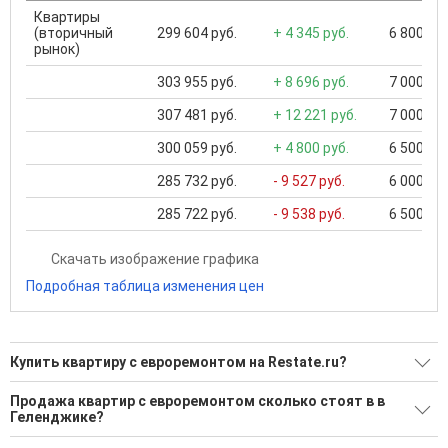
Квартиры
(вторичный
299 604 руб.
+ 4 345 руб.
6 800 000
рынок)
303 955 руб.
+ 8 696 руб.
7 000 000
307 481 руб.
+ 12 221 руб.
7 000 000
300 059 руб.
+ 4 800 руб.
6 500 000
285 732 руб.
- 9 527 руб.
6 000 000
285 722 руб.
- 9 538 руб.
6 500 000
Скачать изображение графика
Подробная таблица изменения цен
Купить квартиру с евроремонтом на Restate.ru?
Ищите, как Купить квартиру с евроремонтом?
Продажа квартир с евроремонтом сколько стоят в в
Геленджике?
19 актуальных и проверенных объявлений