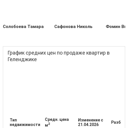
Солобоева Тамара
Сафонова Николь
Фомин Ви
График средних цен по продаже квартир в
Геленджике
Средн. цена
Тип
Изменение с
Разброс
2
недвижимости
21.04.2026
м