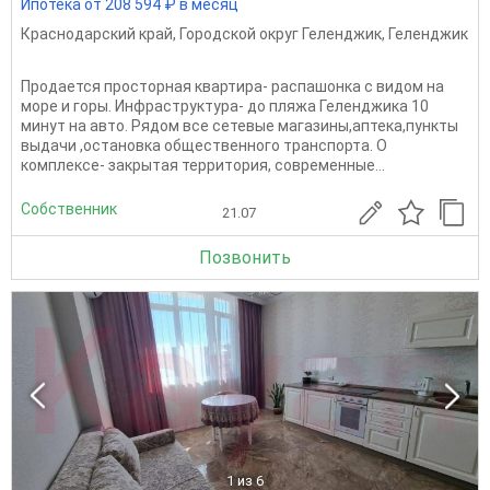
Ипотека от 208 594 ₽ в месяц
Краснодарский край
,
Городской округ Геленджик
,
Геленджик
Продается просторная квартира- распашонка с видом на
море и горы. Инфраструктура- до пляжа Геленджика 10
минут на авто. Рядом все сетевые магазины,аптека,пункты
выдачи ,остановка общественного транспорта. О
комплексе- закрытая территория, современные...
Собственник
21.07
Позвонить
1
из 6