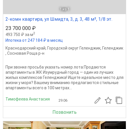
1
из 1
2-комн квартира, ул Шмидта, 3, д. 3, 48 м², 1/8 эт.
23 700 000 ₽
2
493 750 ₽ за м
Ипотека от 247 184 ₽ в месяц
Краснодарский край
,
Городской округ Геленджик
,
Геленджик
,
Сосновая Роща р-н
При звонке просьба указать номер лота:Продаются
апартаменты в ЖК Изумрудный город — один из лучших
жилых комплексов Геленджика! Ищете идеальное место для
жизни у моря? Вашему вниманию предлагаются стильные
апартаменты всего в 100 метрах...
Тимофеева Анастасия
29.06
Позвонить