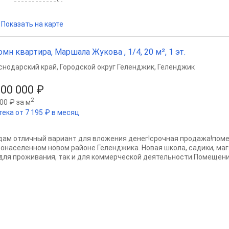
Показать на карте
омн квартира, Маршала Жукова , 1/4, 20 м², 1 эт.
снодарский край
,
Городской округ Геленджик
,
Геленджик
500 000 ₽
2
00 ₽ за м
тека от 7 195 ₽ в месяц
дам отличный вариант для вложения денег!срочная продажа!пом
тонаселенном новом районе Геленджика. Новая школа, садики, м
 для проживания, так и для коммерческой деятельности.Помещение 2