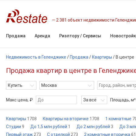
2 381 объект недвижимости Геленджи
Продажа
Аренда
Риэлтору / Сервисы
Новостройк
Недвижимость в Геленджике
/
Продажа
/
Квартиры
/
В центре
Продажа квартир в центре в Геленджике
Купить
Москва
Макс цена, ₽
За всё
Площадь,
м²
Квартиры
1708
Квартиры на вторичке
1708
1 комнатные
7
Студии
9
До 1,5 млн рублей
1
До 2 млн рублей
3
До 3 мл
Первый этаж
273
С отделкой
273
2 комнатные вторичка
61