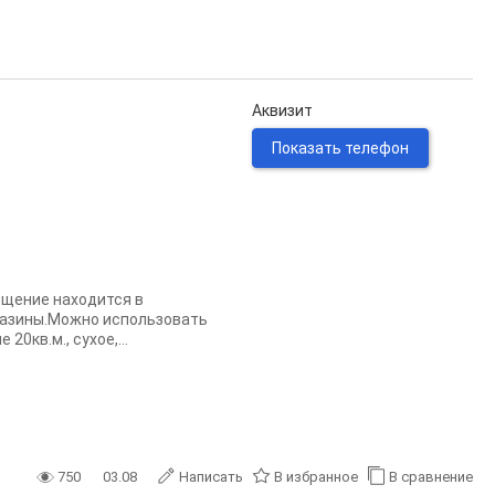
Аквизит
Показать телефон
ещение находится в
агазины.Можно использовать
0кв.м., сухое,...
750
03.08
Написать
В избранное
В сравнение