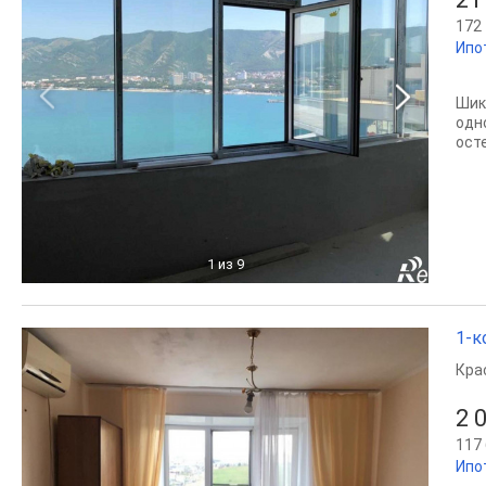
172 
Ипо
Шик
одн
осте
1
из 9
1-к
Кра
2 
117 
Ипо