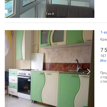
1
из 8
1-к
Кра
7 
187 
Ипо
Про
сто
стяж