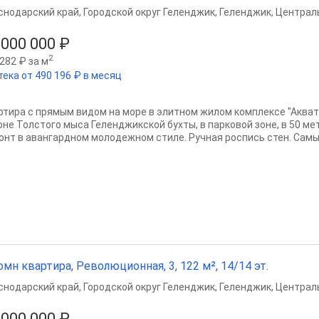
снодарский край
,
Городской округ Геленджик
,
Геленджик
,
Централ
 000 000 ₽
2
282 ₽ за м
тека от 490 196 ₽ в месяц
ртира с прямым видом на море в элитном жилом комплексе "Акват
оне Толстого мыса Геленджикской бухты, в парковой зоне, в 50 м
онт в авангардном молодежном стиле. Ручная роспись стен. Самы
омн квартира, Революционная, 3, 122 м², 14/14 эт.
снодарский край
,
Городской округ Геленджик
,
Геленджик
,
Централ
 000 000 ₽