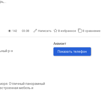
,...
142
03.08
Написать
В избранное
В сравнение
Аквизит
ьный р-н
Показать телефон
 моря. Отличный панорамный
 встроенная мебель и