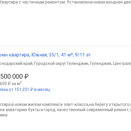
. Квартира с частичным ремонтом. Установлена новая входная дверь
омн квартира, Южная, 35/1, 41 м², 9/11 эт.
снодарский край
,
Городской округ Геленджик
,
Геленджик
,
Централ
 500 000 ₽
2
659 ₽ за м
тека от 151 231 ₽ в месяц
ртира в новом жилом комплексе элит-класса,на берегу открытого
 на акваторию бухты и город, качественный современный ремонт,
ика.