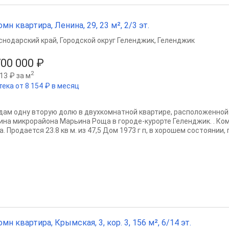
омн квартира, Ленина, 29, 23 м², 2/3 эт.
снодарский край
,
Городской округ Геленджик
,
Геленджик
700 000 ₽
2
13 ₽ за м
тека от 8 154 ₽ в месяц
дам одну вторую долю в двухкомнатной квартире, расположенной
ина микрорайона Марьина Роща в городе-курорте Геленджик. . Ко
. Продается 23.8 кв м. из 47,5 Дом 1973 г п, в хорошем состоянии, 
омн квартира, Крымская, 3, кор. 3, 156 м², 6/14 эт.