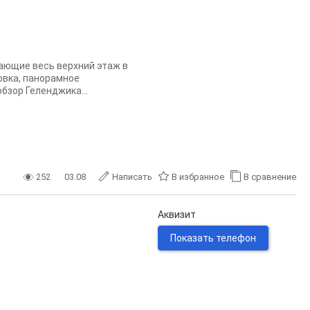
ающие весь верхний этаж в
овка, панорамное
обзор Геленджика...
252
03.08
Написать
В избранное
В сравнение
Аквизит
Показать телефон