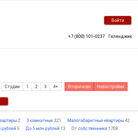
Войти
+7 (800) 101-0237
Геленджик
Студии
1
2
3
4+
Вторичная
Новостройки
квартиры
2
3 комнатные
321
Малогабаритные квартиры
42
н рублей
5
До 5 млн рублей
13
От собственника
1708