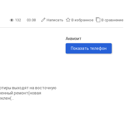
132
03.08
Написать
В избранное
В сравнение
Аквизит
Показать телефон
артиры выходят на восточную
твенный ремонт(новая
лен(...