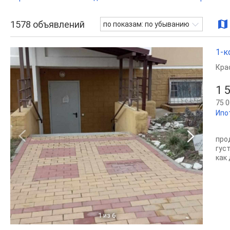
1578
объявлений
по показам: по убыванию
1-к
Кра
1 
75 0
Ипо
про
гус
как
1
из 6