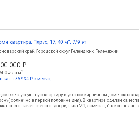
омн квартира, Парус, 17, 40 м², 7/9 эт.
снодарский край
,
Городской округ Геленджик
,
Геленджик
500 000 ₽
2
500 ₽ за м
тека от 35 934 ₽ в месяц
дам светлую уютную квартиру в уютном кирпичном доме. окна кв
рону( солнечно в первой половине дня). В квартире сделан качес
ка, новые качественные двери, окна МП, ламинат, балкон не застек