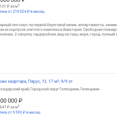
2
131 ₽ за м
тека от 219 024 ₽ в месяц
арный пентхаус на первой береговой линии, аппартаменты, заним
ом из корпусов элитного комплекса Акватория. Свободная планир
кление, 2 санузла, гардеробная, вид на горы, море, город, полный 
омн квартира, Парус, 13, 17 м², 9/9 эт.
снодарский край
,
Городской округ Геленджик
,
Геленджик
000 000 ₽
2
647 ₽ за м
тека от 9 593 ₽ в месяц