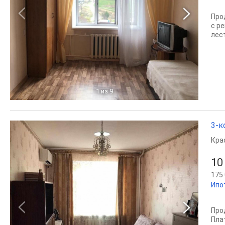
Про
с р
лест
1
из 9
3-к
Кра
10
175 
Ипо
Про
Пла