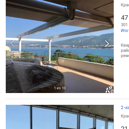
Кра
47
301 
Ипо
Ква
рай
рем
1
из 10
2-к
Кра
21