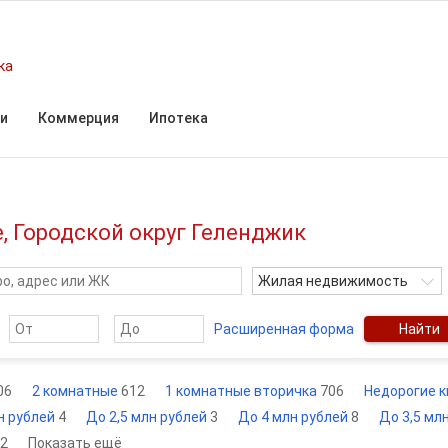
ка
и
Коммерция
Ипотека
, Городской округ Геленджик
Жилая недвижимость
Расширенная форма
Найти
06
2 комнатные
612
1 комнатные вторичка
706
Недорогие 
н рублей
4
До 2,5 млн рублей
3
До 4 млн рублей
8
До 3,5 мл
2
Показать ещё