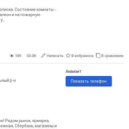
описка. Состояние комнаты -
балкон и на пожарную
...
189
03.08
Написать
В избранное
В сравнение
Аквизит
ьный р-н
Показать телефон
ю! Рядом рынок, ярмарка,
ежная, Сбербанк, магазины и