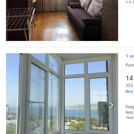
т п
1
из 10
1-к
Кра
14
353 
Ипо
Ква
вид
техн