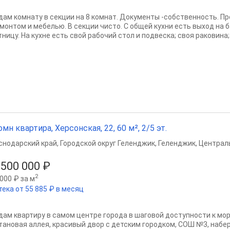
дам комнату в секции на 8 комнат. Документы -собственность. Пр
емонтом и мебелью. В секции чисто. С общей кухни есть выход на 
ницу. На кухне есть свой рабочий стол и подвеска; своя раковина; у
омн квартира, Херсонская, 22, 60 м², 2/5 эт.
снодарский край
,
Городской округ Геленджик
,
Геленджик
,
Централ
 500 000 ₽
2
000 ₽ за м
тека от 55 885 ₽ в месяц
дам квартиру в самом центре города в шаговой доступности к мор
тановая аллея, красивый двор с детским городком, СОШ №3, набер