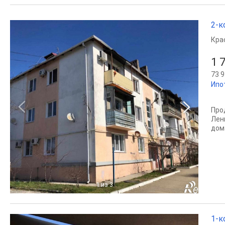
2-к
Кра
1 
73 9
Ипо
Про
Лен
дома
1
из 3
1-к