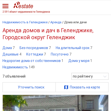
2 591 объект недвижимости Геленджика
Недвижимость в Геленджике
/
Аренда
/
Дома или дачи
Аренда домов и дач в Геленджике,
Городской округ Геленджик
Дома
7
Без посредников
7
На длительный срок
7
Дешевые
4
Коттеджи
7
Посуточно
7
Недорогие дома от собственников
1
Дома у моря
1
Недвижимость
149
7
объявлений
по рейтингу
Уточнить поиск
Показать на карте