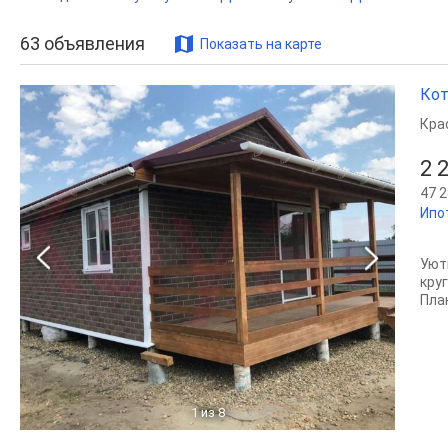
63
объявления
Показать на карте
Кот
Кра
2 
47 2
Ипо
Уют
кру
План
1
из 8