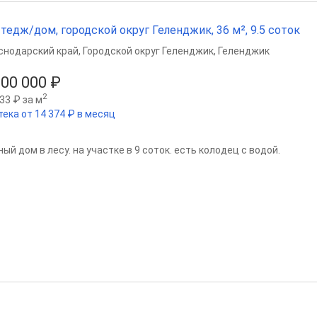
тедж/дом, городской округ Геленджик, 36 м², 9.5 соток
снодарский край
,
Городской округ Геленджик
,
Геленджик
000 000 ₽
2
33 ₽ за м
тека от 14 374 ₽ в месяц
ый дом в лесу. на участке в 9 соток. есть колодец с водой.