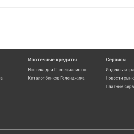
бора подходящего вам варианта
ю
да это будет нужно'
ках в Геленджике
Ипотечные кредиты
Сервисы
Ипотека для IT-специалистов
Индексы и гр
ка
Каталог банков Геленджика
Новости рын
Платные сер