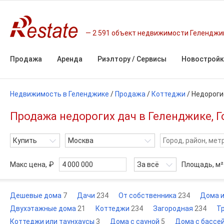
2 591 объект недвижимости Геленджи
Продажа
Аренда
Риэлтору / Сервисы
Новостройк
Недвижимость в Геленджике
/
Продажа
/
Коттеджи
/
Недороги
Продажа недорогих дач в Геленджике, Г
Купить
Москва
Макс цена, ₽
За всё
Площадь,
м²
Дешевые дома
7
Дачи
234
От собственника
234
Дома 
Двухэтажные дома
21
Коттеджи
234
Загородная
234
Т
Коттеджи или таунхаусы
3
Дома с сауной
5
Дома с бассе