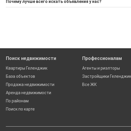
Почему лучше всего искать объявления у нас?
Воспользуйтесь нашим поиском по новостройкам, для под
Все объявления проверены и проходят строгую модераци
'Сохраните результаты поиска и возвращайтесь к нему, ког
Удобный поиск, есть подписка на новые объявления
Помогаем с подбором выгодных ипотечных программ в бан
Поиск недвижимости
Профессионалам
Квартиры Геленджик
Агенты и риэлторы
База объектов
Застройщики Геленджи
Продажа недвижимости
Все ЖК
Аренда недвижимости
По районам
Поиск по карте