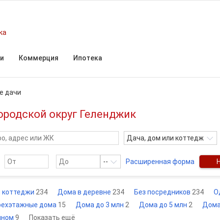
ка
и
Коммерция
Ипотека
е дачи
ородской округ Геленджик
Дача, дом или коттедж
--
Расширенная форма
и коттеджи
234
Дома в деревне
234
Без посредников
234
О
рехэтажные дома
15
Дома до 3 млн
2
Дома до 5 млн
2
Дома
йном
9
Показать ещё