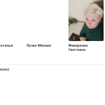
Наталья
Лучко Михаил
Макаренко
Светлана
джике