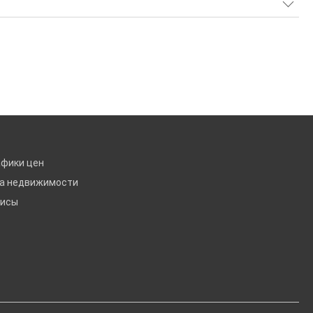
афики цен
ка недвижимости
висы