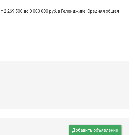
от
2 269 500
до
3 000 000
руб. в Геленджике. Средняя общая
Добавить объявление