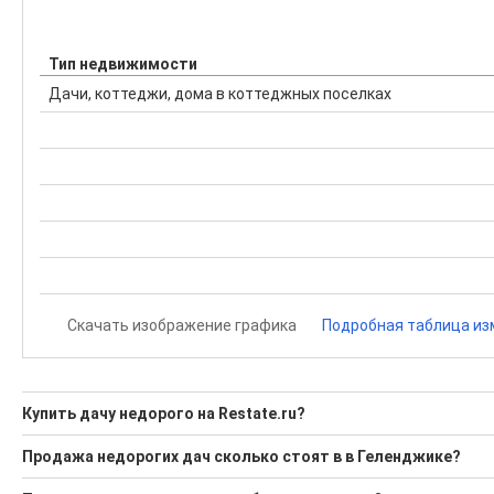
Тип недвижимости
Дачи, коттеджи, дома в коттеджных поселках
Скачать изображение графика
Подробная таблица из
Купить дачу недорого на Restate.ru?
Ищите, как Купить дачу недорого?
Продажа недорогих дач сколько стоят в в Геленджике?
2 актуальных и проверенных объявления
Средняя площадь: 222.7 кв.м.