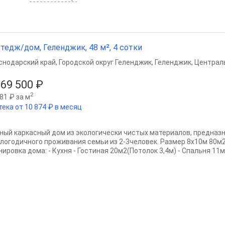
тедж/дом, Геленджик, 48 м², 4 сотки
снодарский край
,
Городской округ Геленджик
,
Геленджик
,
Централ
269 500 ₽
2
81 ₽ за м
тека от 10 874 ₽ в месяц
ный каркасный дом из экологически чистых материалов, предназ
глогодичного проживания семьи из 2-3человек. Размер 8х10м 80м
ировка дома: - Кухня - Гостиная 20м2(Потолок 3,4м) - Спальня 11м2