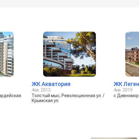
ЖК Акватория
ЖК Леге
4кв. 2013
4кв. 2019
ардейская
Толстый мыс, Революционная ул. /
с Дивноморс
Крымская ул.