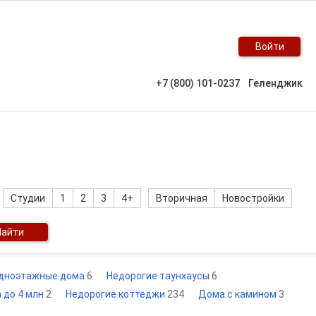
Войти
+7 (800) 101-0237
Геленджик
Студии
1
2
3
4+
Вторичная
Новостройки
Найти
дноэтажные дома
6
Недорогие таунхаусы
6
 до 4 млн
2
Недорогие коттеджи
234
Дома с камином
3