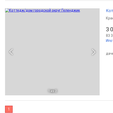
Кот
Кра
3 
83 3
Ипо
дачн
1
из 2
1