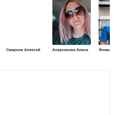
Смирнов Алексей
Аларханова Алина
Фомин 