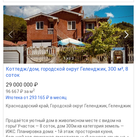
1
из 3
Коттедж/дом, городской округ Геленджик, 300 м², 8
соток
29 000 000 ₽
2
96 667 ₽ за м
Ипотека от 293 165 ₽ в месяц
Краснодарский край
,
Городской округ Геленджик
,
Геленджик
Продаётся уютный дом в живописном месте с видом на
горы! Участок — 8 соток, дом 300м.кв категория земель —
ИЖС. Планировка дома: • 1й этаж: просторная кухня,
большой зал, прихожая, вместительный санузел, крыльцо. •