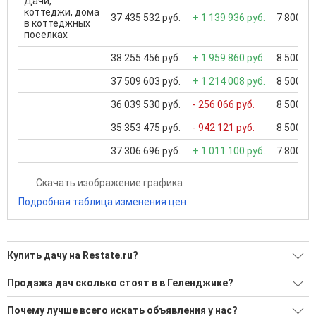
Дачи,
коттеджи, дома
37 435 532 руб.
+ 1 139 936 руб.
7 800 00
в коттеджных
поселках
38 255 456 руб.
+ 1 959 860 руб.
8 500 00
37 509 603 руб.
+ 1 214 008 руб.
8 500 00
36 039 530 руб.
- 256 066 руб.
8 500 00
35 353 475 руб.
- 942 121 руб.
8 500 00
37 306 696 руб.
+ 1 011 100 руб.
7 800 00
Скачать изображение графика
Подробная таблица изменения цен
Купить дачу на Restate.ru?
Ищите, как Купить дачу?
Продажа дач сколько стоят в в Геленджике?
47 актуальных и проверенных объявлений
Минимальная цена: 2 269 500 Р. Максимальная цена: 360
Почему лучше всего искать объявления у нас?