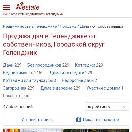
2 378 объектов недвижимости Геленджика
Недвижимость в Геленджике
/
Продажа
/
Дачи
/
От собственника
Продажа дач в Геленджике от
собственников, Городской округ
Геленджик
Дачи
229
Без посредников
229
Коттеджи
229
Недвижимость
2159
Дома и коттеджи
229
Коттеджи или таунхаусы
3
Недорогие дачи
2
Загородная
229
Дома в деревне
229
Участки с домом
1
Показать ещё
47
объявлений
по рейтингу
Уточнить поиск
Показать на карте