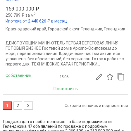
159 000 000 ₽
2
250 789 ₽ за м
Ипотека от 2 440 626 ₽ в месяц
Краснодарский край
,
Городской округ Геленджик
,
Геленджик
ДЕЙСТВУЮЩИЙ МИНИ-ОТЕЛЬ ПЕРВАЯ БЕРЕГОВАЯ ЛИНИЯ
ГОТОВЫЙ БИЗНЕС Гостевой дом в Архипо-Осиповке,м до
моря, первая жилая линия. Юридически чистый актив: всё
узаконено, без обременений, без серых зон. Готов к работе с
первого дня. ТЕХНИЧЕСКИЕ ХАРАКТЕРИСТИКИ...
Собственник
25.06
Позвонить
1
2
3
Сохранить поиск и подписаться
Продажа дач от собственников - в базе недвижимости
Геленджика 47 объявлений по продаже с подробным
описанием и фото объектов от
2 269 500
до
360 000 000
руб. в