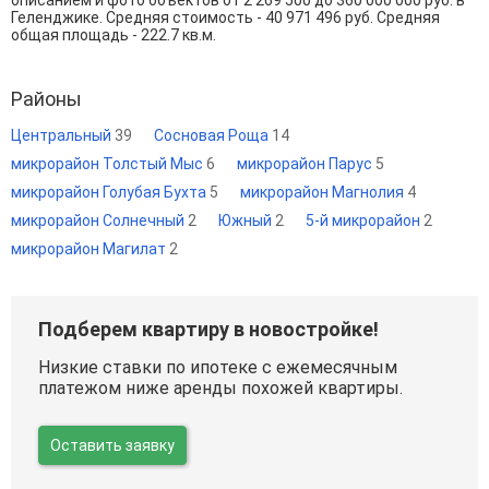
Геленджике. Средняя стоимость - 40 971 496 руб. Средняя
общая площадь - 222.7 кв.м.
Районы
Центральный
39
Сосновая Роща
14
микрорайон Толстый Мыс
6
микрорайон Парус
5
микрорайон Голубая Бухта
5
микрорайон Магнолия
4
микрорайон Солнечный
2
Южный
2
5-й микрорайон
2
микрорайон Магилат
2
Подберем квартиру в новостройке!
Низкие ставки по ипотеке с ежемесячным
платежом ниже аренды похожей квартиры.
Оставить заявку